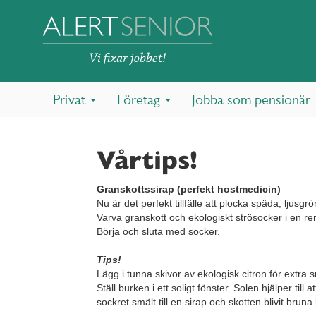
Privat
Företag
Jobba som pensionär
Vårtips!
Granskottssirap (perfekt hostmedicin)
Nu är det perfekt tillfälle att plocka späda, ljusg
Varva granskott och ekologiskt strösocker i en re
Börja och sluta med socker.
.
Tips!
Lägg i tunna skivor av ekologisk citron för extra
Ställ burken i ett soligt fönster. Solen hjälper til
sockret smält till en sirap och skotten blivit bruna