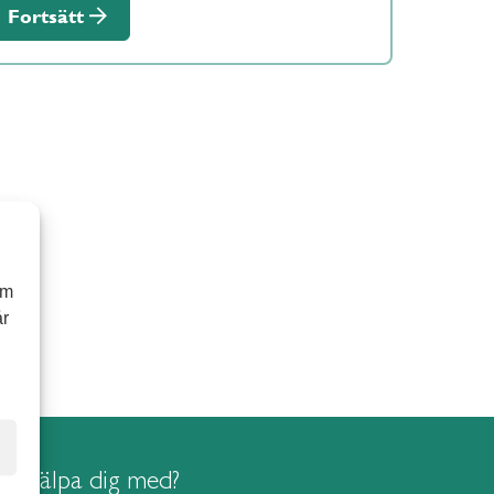
Fortsätt
om
år
i hjälpa dig med?