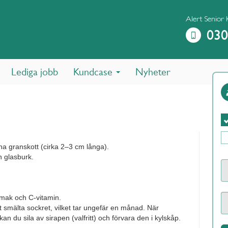
Alert Senior 
030
Lediga jobb
Kundcase
Nyheter
röna granskott (cirka 2–3 cm långa).
n glasburk.
 smak och C-vitamin.
l att smälta sockret, vilket tar ungefär en månad. När
 kan du sila av sirapen (valfritt) och förvara den i kylskåp.