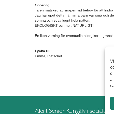
.
Docering
Ta en matsked av sirapen vid behov för att lindra
Jag har gjort detta när mina barn var små och de
somna och sova lugnt hela natten.
EKOLOGISKT och helt NATURLIGT!
.
En liten varning för eventuella allergiker – gransk
.
.
Lycka till!
Emma, Platschef
Vi
oc
di
an
sa
Alert Senior Kungälv i sociala m