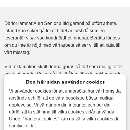
Därför lämnar Alert Senior alltid garanti på utfört arbete.
Ibland kan saker gå fel och det är först då som en
leverantör visar vad kundnöjdhet innebär. Berätta för oss
om du inte är nöjd med vårt arbete så ser vi till att rätta till
vårt misstag.
Vid reklamation skall denna göras så fort som möjligt efter
avslutat arbete. Vi ser då till att återställa det reklamerade
arbetet.
Den här sidan använder cookies
Vi använder cookies för att undersöka hur vår hemsida
Alert Seniors målsättning är att alltid ha 100 procent nöjda
används och för att ge våra besökare bästa möjliga
kunder.
upplevelse. Vi värnar om din integritet och ber dig
därför att ta ställning till vilka cookies vi får använda.
Under "hantera cookies" kan du välja vilka cookies du
samtycker till.