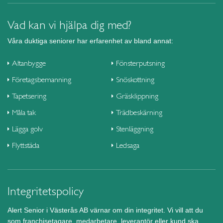
Vad kan vi hjälpa dig med?
Våra duktiga seniorer har erfarenhet av bland annat:
Altanbygge
Fönsterputsning
Företagsbemanning
Snöskottning
Tapetsering
Gräsklippning
Måla tak
Trädbeskärning
Lägga golv
Stenläggning
Flyttstäda
Ledsaga
Integritetspolicy
Alert Senior i Västerås AB värnar om din integritet. Vi vill att du
som franchisetagare, medarbetare, leverantör eller kund ska