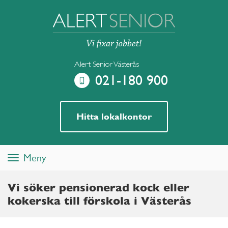
Alert Senior Västerås
021-180 900
Hitta lokalkontor
Meny
Toggle
navigation
Vi söker pensionerad kock eller
kokerska till förskola i Västerås