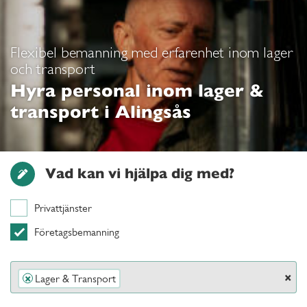
Flexibel bemanning med erfarenhet inom lager
och transport
Hyra personal inom lager &
transport i Alingsås
Vad kan vi hjälpa dig med?
Privattjänster
Företagsbemanning
×
Lager & Transport
×