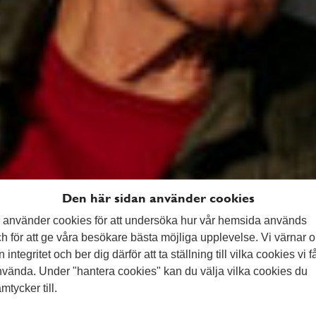
ger och transport
Den här sidan använder cookies
r &
 använder cookies för att undersöka hur vår hemsida används
h för att ge våra besökare bästa möjliga upplevelse. Vi värnar 
n integritet och ber dig därför att ta ställning till vilka cookies vi f
vända. Under "hantera cookies" kan du välja vilka cookies du
mtycker till.