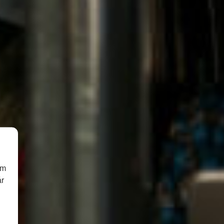
om
år