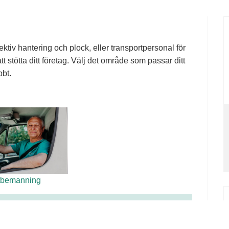
ktiv hantering och plock, eller transportpersonal för
tt stötta ditt företag. Välj det område som passar ditt
bt.
tbemanning
yr personal av oss: