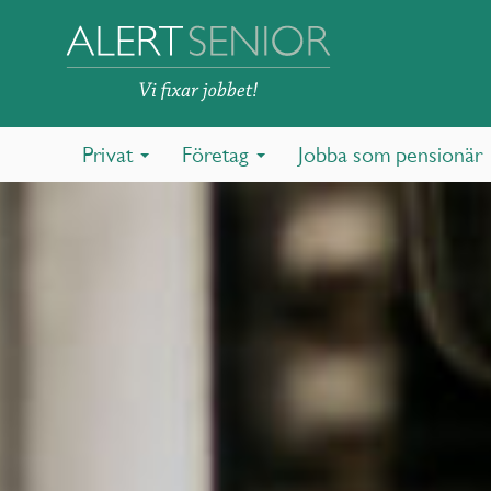
Privat
Företag
Jobba som pensionär