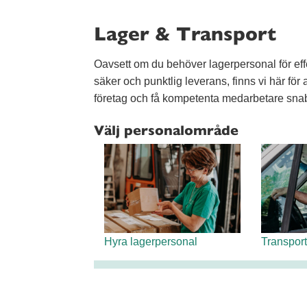
Lager & Transport
Oavsett om du behöver lagerpersonal för effe
säker och punktlig leverans, finns vi här för a
företag och få kompetenta medarbetare snab
Välj personalområde
Hyra lagerpersonal
Transpor
Så skapar vi mervärde när du h
Vi har 100% nöjd-kund-garanti