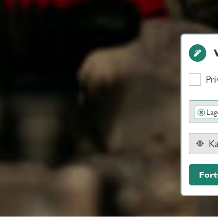
Pri
Lag
×
Fort