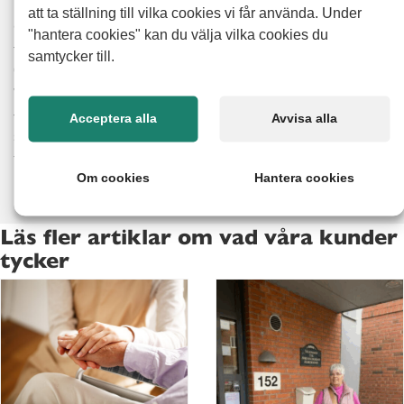
hantverkarna från Alert Senior utförde och kommer gärna
att ta ställning till vilka cookies vi får använda. Under
att anlita företaget till eventuella nya projekt i framtiden.
"hantera cookies" kan du välja vilka cookies du
– Just nu finns det inga konkreta planer, men min fru
samtycker till.
drömmer om en swimmingpool och ett orangeri, så vi får
väl se, skrattar Mats och fortsätter:
– Man kan lita på Alert Senior. Säger man något så blir det
Acceptera alla
Avvisa alla
så. Pengarna rinner aldrig iväg och jag fick ett stort
förtroende.
Om cookies
Hantera cookies
Läs fler artiklar om vad våra kunder
tycker