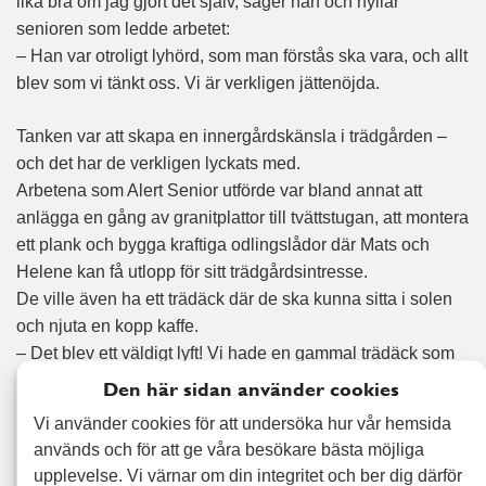
lika bra om jag gjort det själv, säger han och hyllar
senioren som ledde arbetet:
– Han var otroligt lyhörd, som man förstås ska vara, och allt
blev som vi tänkt oss. Vi är verkligen jättenöjda.
Tanken var att skapa en innergårdskänsla i trädgården –
och det har de verkligen lyckats med.
Arbetena som Alert Senior utförde var bland annat att
anlägga en gång av granitplattor till tvättstugan, att montera
ett plank och bygga kraftiga odlingslådor där Mats och
Helene kan få utlopp för sitt trädgårdsintresse.
De ville även ha ett trädäck där de ska kunna sitta i solen
och njuta en kopp kaffe.
– Det blev ett väldigt lyft! Vi hade en gammal trädäck som
byggdes för 17 år sen och som gjort sitt. Vi är väldigt nöjda
Den här sidan använder cookies
med den nya, säger paret.
Vi använder cookies för att undersöka hur vår hemsida
används och för att ge våra besökare bästa möjliga
Paret säger att de är väldigt nöjda med det arbete som
upplevelse. Vi värnar om din integritet och ber dig därför