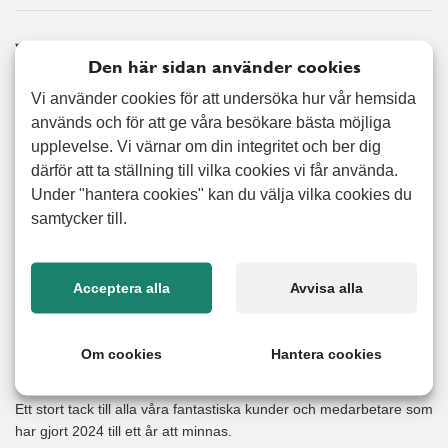
Välkommen våren!
Den här sidan använder cookies
18 APRIL, 2025
Vi använder cookies för att undersöka hur vår hemsida
Våren är här och det är dags att städa bort vintern! Vi hjälper dig
används och för att ge våra besökare bästa möjliga
att rensa rabatterna, kratta gångarna och ta bort gamla växter. Vi
upplevelse. Vi värnar om din integritet och ber dig
erbjuder även bortforsling till återbruket, så att du enkelt kan få en
därför att ta ställning till vilka cookies vi får använda.
fräsch start inför säsongen. Men det är inte bara trädgården som
Under "hantera cookies" kan du välja vilka cookies du
kan behöva en nystart. I och med
samtycker till.
Läs mer
Acceptera alla
Avvisa alla
God Jul och Gott Nytt År önskar
vi på Alert Senior!
Om cookies
Hantera cookies
20 DECEMBER, 2024
Ett stort tack till alla våra fantastiska kunder och medarbetare som
har gjort 2024 till ett år att minnas.