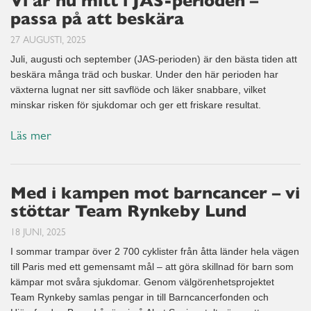
Vi är nu mitt i JAS-perioden –
passa på att beskära
27 AUGUSTI, 2025
Juli, augusti och september (JAS-perioden) är den bästa tiden att
beskära många träd och buskar. Under den här perioden har
växterna lugnat ner sitt savflöde och läker snabbare, vilket
minskar risken för sjukdomar och ger ett friskare resultat.
Läs mer
Med i kampen mot barncancer – vi
stöttar Team Rynkeby Lund
18 JUNI, 2025
I sommar trampar över 2 700 cyklister från åtta länder hela vägen
till Paris med ett gemensamt mål – att göra skillnad för barn som
kämpar mot svåra sjukdomar. Genom välgörenhetsprojektet
Team Rynkeby samlas pengar in till Barncancerfonden och