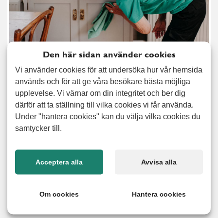
Den här sidan använder cookies
Vi använder cookies för att undersöka hur vår hemsida
används och för att ge våra besökare bästa möjliga
Nu är det dags att ta tag i allt det där som fått vänta under
upplevelse. Vi värnar om din integritet och ber dig
en längre tid: storstädning, fönsterputsning och
därför att ta ställning till vilka cookies vi får använda.
hushållstjänster i allmänhet. Många byter boende och då
Under "hantera cookies" kan du välja vilka cookies du
hjälper vi förstås till med flyttstädning. Med vår tjänst
samtycker till.
hemservice får du hjälp med praktiska hushållstjänster som
att städa, handla och laga mat men också hjälp med att
stötta och ledsaga. Hemservice passar främst dig, eller en
Acceptera alla
Avvisa alla
anhörig, som inte längre har möjlighet att sköta
hushållstjänster som tidigare. Vid ett personligt möte tar vi
Om cookies
Hantera cookies
fram en lösning för just dina behov.