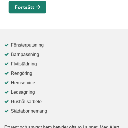
Fortsätt
Fönsterputsning
Barnpassning
Flyttstädning
Rengöring
Hemservice
Ledsagning
Hushållsarbete
Städabonnemang
Ett rent och snyggt hem betyder ofta ro i sinnet. Med Alert