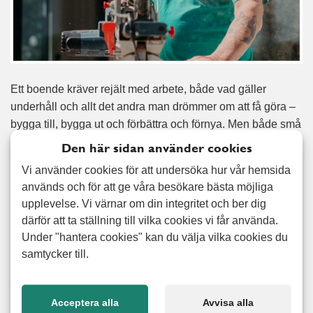
Ett boende kräver rejält med arbete, både vad gäller
underhåll och allt det andra man drömmer om att få göra –
bygga till, bygga ut och förbättra och förnya. Men både små
och stora renoveringar kostar pengar och tar framförallt tid.
Den här sidan använder cookies
Ofta kan det därför kännas skönt att få överlämna jobbet åt
Vi använder cookies för att undersöka hur vår hemsida
någon man känner förtroende för – och få tid över till annat.
används och för att ge våra besökare bästa möjliga
Alert Senior har hjälpt många hushåll att bygga altan och
upplevelse. Vi värnar om din integritet och ber dig
staket, byta fönster, lägga golv och även utfört mindre
därför att ta ställning till vilka cookies vi får använda.
snickerier. Av oss kan du till och med få hjälp med att
Under "hantera cookies" kan du välja vilka cookies du
montera möbler och även många mindre snickeriarbeten.
samtycker till.
Kontakta oss så tittar vi på ett upplägg som passar just ditt
boende.
Acceptera alla
Avvisa alla