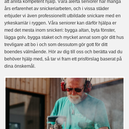
att anlita kompetent hjälp. Våra alerta seniorer har många
års erfarenhet av snickeriarbeten, och i vissa städer
erbjuder vi även professionellt utbildade snickare med en
yrkeskarriär i ryggen. Våra seniorer kan därför hjälpa er
med det mesta inom snickeri: bygga altan, byta fönster,
lägga golv, bygga staket och mycket annat som gör ditt hus
trevligare att bo i och som dessutom gör gott för ditt
boendes välmående. Hör av dig till oss och berätta vad du
behöver hjälp med, så tar vi fram ett prisförslag baserat på
dina önskemål.