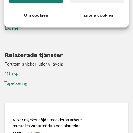
Nöjd kund-garanti
Om cookies
Hantera cookies
Vi erbjuder 100% nöjd kund garanti på alla utförda arbeten.
Läs mer
Relaterade tjänster
Förutom snickeri utför vi även:
Målare
Tapetsering