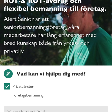
ROT‑& RUT‑avdrag och
flexibel bemanning till företag.
Alert Senior är ett
seniorbemanningsföretag, våra
medarbetare har lång erfarenhet med
bred kunskap både från yrkes- och
privatliv
Vad kan vi hjälpa dig med?
Privattjänster
Företagsbemanning