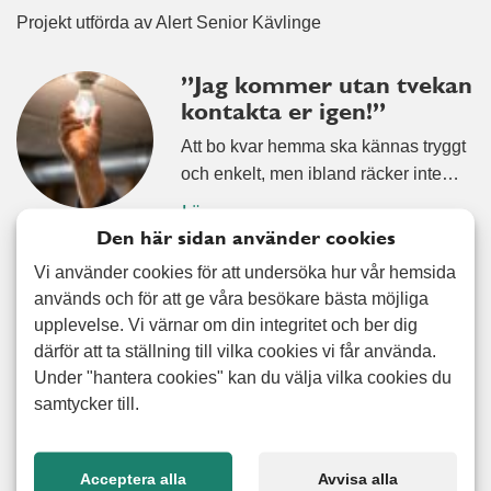
Projekt utförda av Alert Senior Kävlinge
”Jag kommer utan tvekan
kontakta er igen!”
Att bo kvar hemma ska kännas tryggt
och enkelt, men ibland räcker inte…
Läs mer
Den här sidan använder cookies
”Honom släpper jag
Vi använder cookies för att undersöka hur vår hemsida
aldrig” – kundens ord om
används och för att ge våra besökare bästa möjliga
hjälpen som gjorde hela
upplevelse. Vi värnar om din integritet och ber dig
skillnaden
därför att ta ställning till vilka cookies vi får använda.
Under "hantera cookies" kan du välja vilka cookies du
När livet förändras snabbt är det inte
samtycker till.
alltid lätt att hänga med –…
Läs mer
Acceptera alla
Avvisa alla