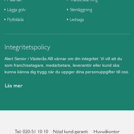
Lägga golv
Stenläggning
Flyttstäda
Ledsaga
Integritetspolicy
Alert Senior i Västerås AB värnar om din integritet. Vi vill att du
som franchisetagare, medarbetare, leverantör eller kund ska
kunna känna dig trygg när du uppger dina personuppgifter till oss.
Läs mer
Tel: 020-51 10 10
Nöjd kund-garanti
Huvudkontor