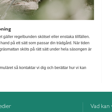
pning
t gäller regelbunden skötsel eller enstaka tillfällen.
m hand på ett sätt som passar din trädgård. När tiden
att gräsmattan sköts på rätt sätt under hela säsongen är
rmuläret så kontaktar vi dig och berättar hur vi kan
edier
Vad kan v