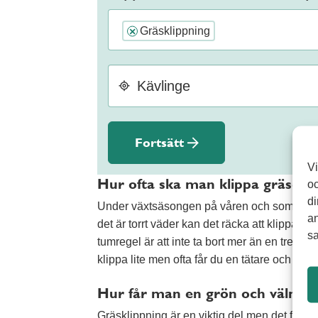
Gräsklippning
×
Fortsätt
Vi
Hur ofta ska man klippa gräset
oc
di
Under växtsäsongen på våren och sommaren 
an
det är torrt väder kan det räcka att klippa 
sa
tumregel är att inte ta bort mer än en tredje
klippa lite men ofta får du en tätare och mer 
Hur får man en grön och välmå
Gräsklippning är en viktig del men det finns 