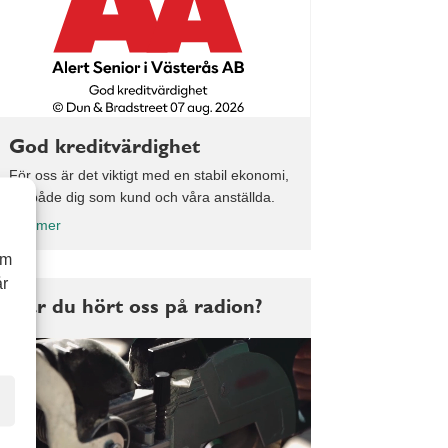
God kreditvärdighet
För oss är det viktigt med en stabil ekonomi,
för både dig som kund och våra anställda.
Läs mer
om
år
Har du hört oss på radion?