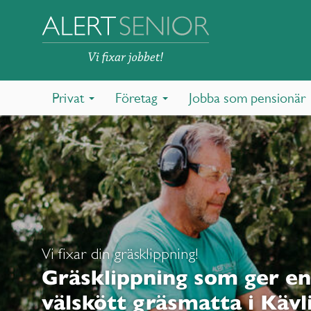
Privat
Företag
Jobba som pensionär
Vi fixar din gräsklippning!
Gräsklippning som ger en
välskött gräsmatta i Kävl