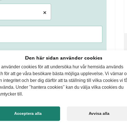
×
Den här sidan använder cookies
 använder cookies för att undersöka hur vår hemsida används
h för att ge våra besökare bästa möjliga upplevelse. Vi värnar 
n integritet och ber dig därför att ta ställning till vilka cookies vi f
behöver gräset oftast klippas en gång i veckan. Om
vända. Under "hantera cookies" kan du välja vilka cookies du
mer sällan eftersom gräset växer långsammare. En bra
mtycker till.
del av gräsets höjd vid varje klippning. Genom att
slitstark gräsmatta som håller sig grön längre.
Acceptera alla
Avvisa alla
ende gräsmatta
fler faktorer som påverkar resultatet. Gödsling,