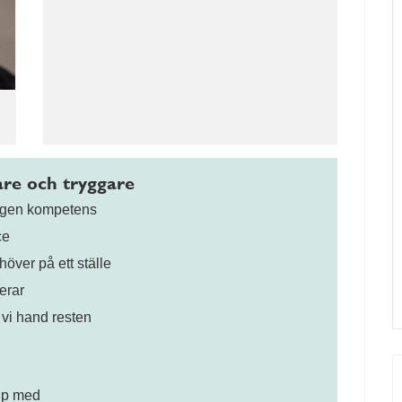
gare och tryggare
digen kompetens
ce
höver på ett ställe
erar
 vi hand resten
älp med