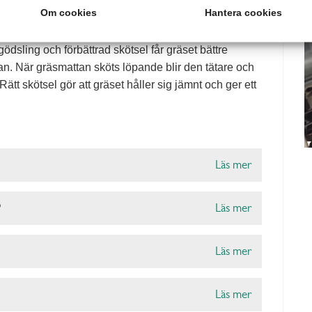
Om cookies
Hantera cookies
för hur gräset mår och utvecklas. Hur blir man av med
räset inte får rätt förutsättningar. Genom att
sling och förbättrad skötsel får gräset bättre
an. När gräsmattan sköts löpande blir den tätare och
ätt skötsel gör att gräset håller sig jämnt och ger ett
Läs mer
?
Läs mer
Läs mer
Läs mer