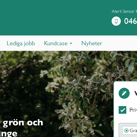
Alert Senior 
046
Lediga jobb
Kundcase
Nyheter
Pri
 grön och
Grä
×
inge