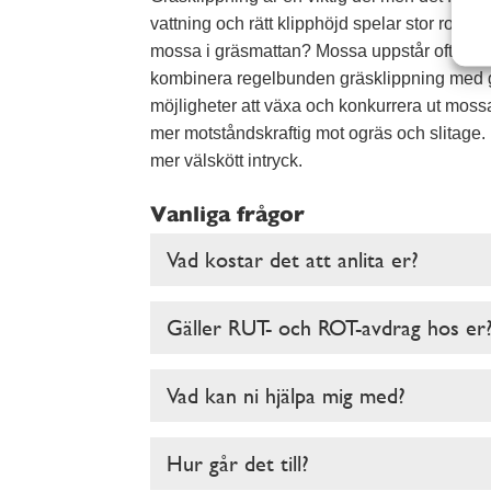
vattning och rätt klipphöjd spelar stor roll 
mossa i gräsmattan? Mossa uppstår ofta när g
kombinera regelbunden gräsklippning med göd
möjligheter att växa och konkurrera ut moss
mer motståndskraftig mot ogräs och slitage. R
mer välskött intryck.
Vanliga frågor
Vad kostar det att anlita er?
Gäller RUT- och ROT-avdrag hos er
Vad kan ni hjälpa mig med?
Hur går det till?