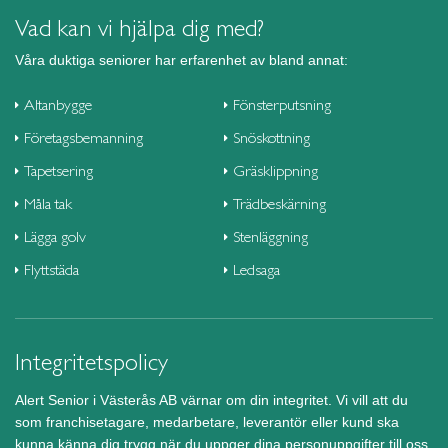
Vad kan vi hjälpa dig med?
Våra duktiga seniorer har erfarenhet av bland annat:
Altanbygge
Fönsterputsning
Företagsbemanning
Snöskottning
Tapetsering
Gräsklippning
Måla tak
Trädbeskärning
Lägga golv
Stenläggning
Flyttstäda
Ledsaga
Integritetspolicy
Alert Senior i Västerås AB värnar om din integritet. Vi vill att du
som franchisetagare, medarbetare, leverantör eller kund ska
kunna känna dig trygg när du uppger dina personuppgifter till oss.