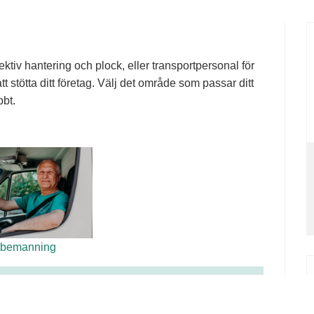
ktiv hantering och plock, eller transportpersonal för
tt stötta ditt företag. Välj det område som passar ditt
bt.
tbemanning
yr personal av oss: