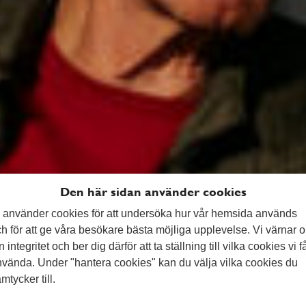
ger och transport
Den här sidan använder cookies
r &
 använder cookies för att undersöka hur vår hemsida används
h för att ge våra besökare bästa möjliga upplevelse. Vi värnar 
n integritet och ber dig därför att ta ställning till vilka cookies vi f
vända. Under "hantera cookies" kan du välja vilka cookies du
mtycker till.