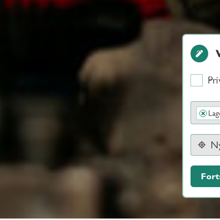
Pri
Lag
×
Fort