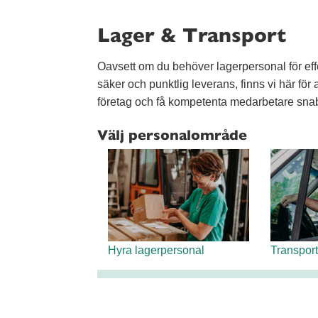
Lager & Transport
Oavsett om du behöver lagerpersonal för effe
säker och punktlig leverans, finns vi här för a
företag och få kompetenta medarbetare snab
Välj personalområde
Hyra lagerpersonal
Transpor
Så skapar vi mervärde när du h
Vi har 100% nöjd-kund-garanti