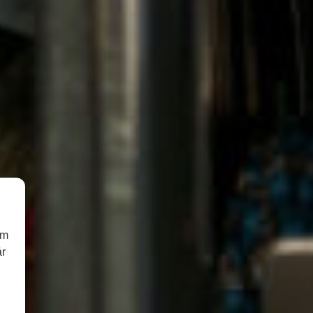
om
år