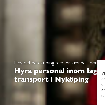
Flexibel bemanning med erfarenhet inom la
Hyra personal inom lage
Vi
transport i Nyköping
oc
di
an
sa