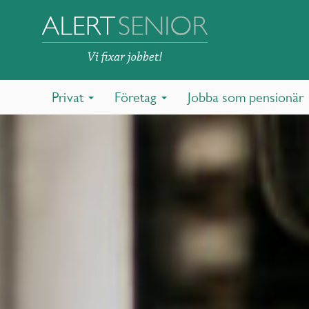
Privat
Företag
Jobba som pensionär