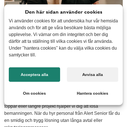
Den här sidan använder cookies
Vi använder cookies för att undersöka hur vår hemsida
används och för att ge våra besökare bästa möjliga
upplevelse. Vi värnar om din integritet och ber dig
därför att ta ställning till vilka cookies vi får använda.
När du hyr personal vill du ha någon som snabbt kommer
Under "hantera cookies" kan du välja vilka cookies du
in i arbetsuppgifterna, tar ansvar och ger ett tryggt intryck.
samtycker till.
Med bemanning från Alert Senior får du medarbetare som
är lösningsorienterade, trygga i sin yrkesroll och vana vid
att möta kunder. Vi bemannar kommuner, företag, butiker,
Acceptera alla
Avvisa alla
entreprenadverksamheter och många fler branscher och
alltid med fokus på flexibilitet och enkelhet.
Om cookies
Hantera cookies
Oavsett om du behöver hjälp vid sjukfrånvaro, tillfälliga
toppar eller längre projekt hjälper vi dig att lösa
bemanningen. När du hyr personal från Alert Senior får du
en smidig och trygg lösning utan långa avtal eller