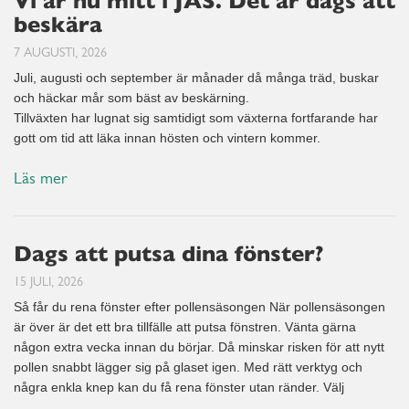
Vi är nu mitt i JAS. Det är dags att
beskära
7 AUGUSTI, 2026
Juli, augusti och september är månader då många träd, buskar
och häckar mår som bäst av beskärning.
Tillväxten har lugnat sig samtidigt som växterna fortfarande har
gott om tid att läka innan hösten och vintern kommer.
Läs mer
Dags att putsa dina fönster?
15 JULI, 2026
Så får du rena fönster efter pollensäsongen När pollensäsongen
är över är det ett bra tillfälle att putsa fönstren. Vänta gärna
någon extra vecka innan du börjar. Då minskar risken för att nytt
pollen snabbt lägger sig på glaset igen. Med rätt verktyg och
några enkla knep kan du få rena fönster utan ränder. Välj