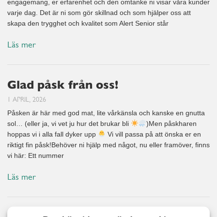
engagemang, er erfarenhet och den omtanke ni visar våra kunder
varje dag. Det är ni som gör skillnad och som hjälper oss att
skapa den trygghet och kvalitet som Alert Senior står
Läs mer
Glad påsk från oss!
1 APRIL, 2026
Påsken är här med god mat, lite vårkänsla och kanske en gnutta
sol… (eller ja, vi vet ju hur det brukar bli
)Men påskharen
hoppas vi i alla fall dyker upp
Vi vill passa på att önska er en
riktigt fin påsk!Behöver ni hjälp med något, nu eller framöver, finns
vi här: Ett nummer
Läs mer