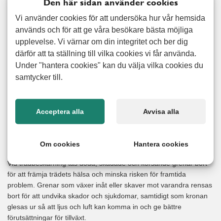
Låt ljuset komma in!
Den här sidan använder cookies
6 MARS, 2026
Vi använder cookies för att undersöka hur vår hemsida
Efter en lång vinter börjar vi äntligen ana de första tecknen på vår.
används och för att ge våra besökare bästa möjliga
Dagarna blir ljusare, solen tittar fram allt oftare och det känns som
upplevelse. Vi värnar om din integritet och ber dig
att både hemmet och energin får nytt liv. Våren är en perfekt tid
därför att ta ställning till vilka cookies vi får använda.
för en nystart: Kanske rensa ut det som samlats under vintern,
Under "hantera cookies" kan du välja vilka cookies du
fräscha upp hemmet eller ge vardagen
samtycker till.
Läs mer
Acceptera alla
Avvisa alla
Är dina träd redo för våren?
Om cookies
Hantera cookies
10 FEBRUARI, 2026
Vid trädbeskärning tas döda, skadade och korsande grenar bort
för att främja trädets hälsa och minska risken för framtida
problem. Grenar som växer inåt eller skaver mot varandra rensas
bort för att undvika skador och sjukdomar, samtidigt som kronan
glesas ur så att ljus och luft kan komma in och ge bättre
förutsättningar för tillväxt.