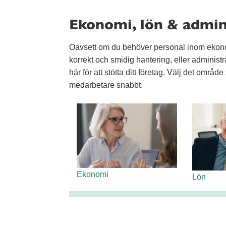
Ekonomi, lön & admi
Oavsett om du behöver personal inom ekonomi
korrekt och smidig hantering, eller administr
här för att stötta ditt företag. Välj det områ
medarbetare snabbt.
Ekonomi
Lön
Så skapar vi mervärde när du h
Vi har 100% nöjd-kund-garanti