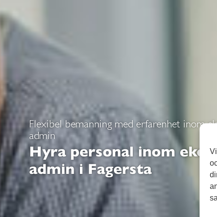
Flexibel bemanning med erfarenhet inom ek
admin
Hyra personal inom ekon
Vi
oc
admin i Fagersta
di
an
sa