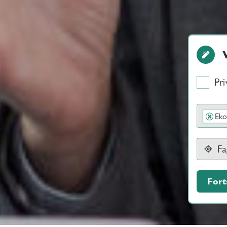
Pri
Eko
×
Fort