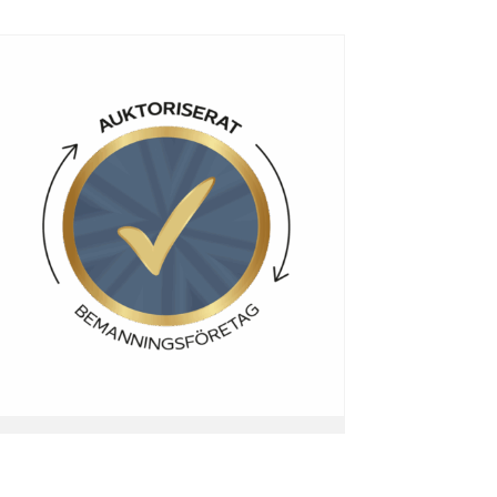
Auktoriserat
bemanningsföretag