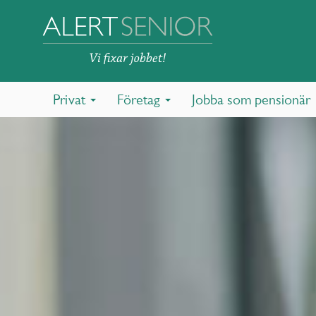
Privat
Företag
Jobba som pensionär