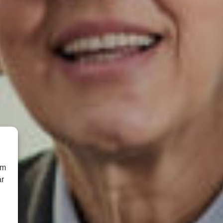
om
år