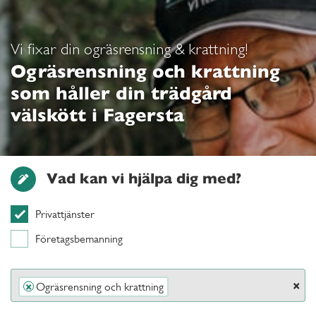
Vi fixar din ogräsrensning & krattning!
Ogräsrensning och krattning
som håller din trädgård
välskött i Fagersta
Vad kan vi hjälpa dig med?
Privattjänster
Företagsbemanning
×
Ogräsrensning och krattning
×