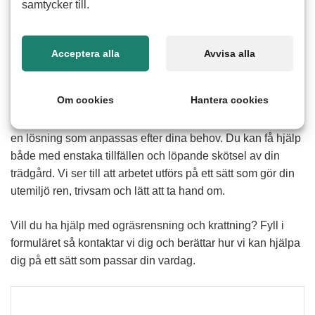
samtycker till.
Hur fungerar hjälp med ogräsrensning och
Acceptera alla
Avvisa alla
krattning
Att rensa ogräs och kratta löv kan vara tidskrävande och
Om cookies
Hantera cookies
fysiskt ansträngande särskilt under intensiva perioder på
våren och hösten. Med hjälp av våra erfarna seniorer får du
en lösning som anpassas efter dina behov. Du kan få hjälp
både med enstaka tillfällen och löpande skötsel av din
trädgård. Vi ser till att arbetet utförs på ett sätt som gör din
utemiljö ren, trivsam och lätt att ta hand om.
Vill du ha hjälp med ogräsrensning och krattning? Fyll i
formuläret så kontaktar vi dig och berättar hur vi kan hjälpa
dig på ett sätt som passar din vardag.