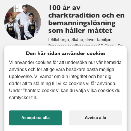
100 år av
charktradition och en
bemanningslösning
som håller måttet
I Billeberga, Skåne, driver familjen
Petersson familjeföretaget SP Chark. De
Den här sidan använder cookies
är fjärde generationen i ett bolag som
2027 firar 100 år. Här tillverkas klassiska
Vi använder cookies för att undersöka hur vår hemsida
charkprodukter som salami, skinka och
används och för att ge våra besökare bästa möjliga
pastej och det mesta görs precis som förr:
upplevelse. Vi värnar om din integritet och ber dig
med stolthet, hantverk och fullt fokus på
därför att ta ställning till vilka cookies vi får använda.
kvalitet. Företaget har idag runt 20
Under "hantera cookies" kan du välja vilka cookies du
anställda, och både Pontus, hans
samtycker till.
Läs mer
Acceptera alla
Avvisa alla
Trygg, flerspråkig och