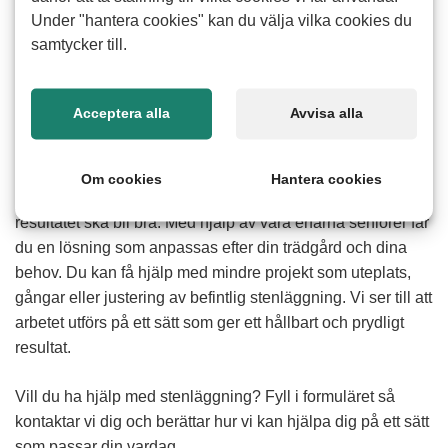
Under "hantera cookies" kan du välja vilka cookies du
samtycker till.
Acceptera alla
Avvisa alla
Hur fungerar hjälp med stenläggning
Om cookies
Hantera cookies
Att lägga sten kräver både tid och noggrannhet för att
resultatet ska bli bra. Med hjälp av våra erfarna seniorer får
du en lösning som anpassas efter din trädgård och dina
behov. Du kan få hjälp med mindre projekt som uteplats,
gångar eller justering av befintlig stenläggning. Vi ser till att
arbetet utförs på ett sätt som ger ett hållbart och prydligt
resultat.
Vill du ha hjälp med stenläggning? Fyll i formuläret så
kontaktar vi dig och berättar hur vi kan hjälpa dig på ett sätt
som passar din vardag.