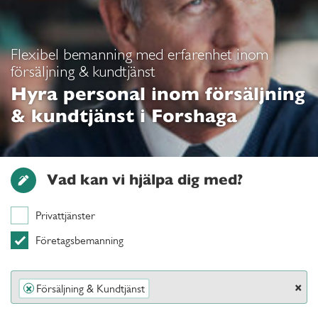
Flexibel bemanning med erfarenhet inom
försäljning & kundtjänst
Hyra personal inom försäljning
& kundtjänst i Forshaga
Vad kan vi hjälpa dig med?
Privattjänster
Företagsbemanning
×
Försäljning & Kundtjänst
×