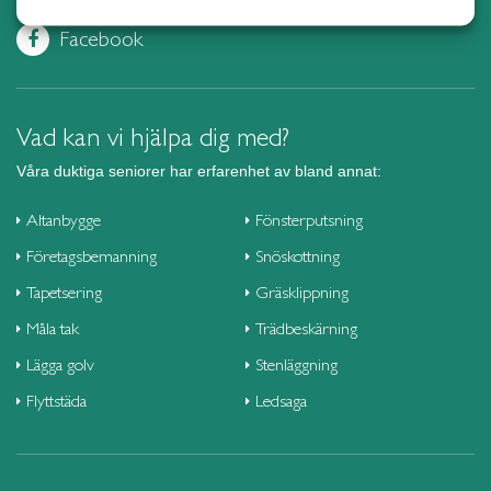
Gnesta
Trädgårdsskötsel
Facebook
Göteborg Centrum
Övrig trädgårdstjänst
Göteborg Hisingen
Företag
Göteborg Nordost
Vad kan vi hjälpa dig med?
Göteborg Väst
Våra duktiga seniorer har erfarenhet av bland annat:
Göteborg Öst
Halmstad
Altanbygge
Fönsterputsning
Haninge
Företagsbemanning
Snöskottning
Helsingborg
Tapetsering
Gräsklippning
Huddinge
Måla tak
Trädbeskärning
Hudiksvall
Lägga golv
Stenläggning
Härnösand
Flyttstäda
Ledsaga
Härryda
Hässleholm
Höganäs