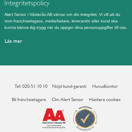
Integritetspolicy
Hörby
Höör
Alert Senior i Västerås AB värnar om din integritet. Vi vill att du
som franchisetagare, medarbetare, leverantör eller kund ska
Järfälla
kunna känna dig trygg när du uppger dina personuppgifter till oss.
Kalmar
Karlshamn
Läs mer
Karlskoga
Karlskrona
Karlstad
Katrineholm
Kristianstad
Tel: 020-51 10 10
Nöjd kund-garanti
Huvudkontor
Kristinehamn
Bli franchisetagare
Om Alert Senior
Hantera cookies
Kungsbacka
Kungälv
Kävlinge
Köping