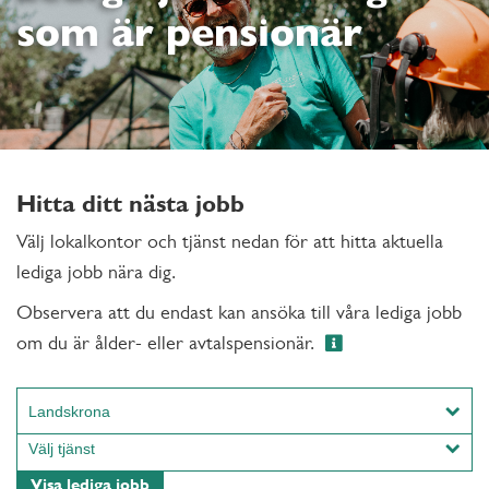
som är pensionär
Hitta ditt nästa jobb
Välj lokalkontor och tjänst nedan för att hitta aktuella
lediga jobb nära dig.
Observera att du endast kan ansöka till våra lediga jobb
om du är ålder- eller avtalspensionär.
Landskrona
Alingsås
Välj tjänst
Arboga
Hantverk
Visa lediga jobb