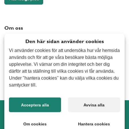
Arvika
Elektriker
Avesta
Målning
Bollnäs
Snickeri
Om oss
Borlänge
Tapetsering
Alert Senior är ett bemanningsföretag med inriktning på
Burlöv
Övrig hantverkstjänst
Den här sidan använder cookies
seniorbemanning. Verksamheten grundades 2014 och har
Båstad
Vi använder cookies för att undersöka hur vår hemsida
idag kontor på ett 30-tal orter i Sverige. Vi erbjuder
Hemmet
Danderyd
används och för att ge våra besökare bästa möjliga
pensionärer varierande uppdrag både inom privat - och
Fönsterputsning
Ekerö
upplevelse. Vi värnar om din integritet och ber dig
företagsmarknaden. Som anställd på Alert Senior väljer du
Hemservice
därför att ta ställning till vilka cookies vi får använda.
själv vilka uppdrag du vill utföra samt i vilken omfattning du
Enköping
Under "hantera cookies" kan du välja vilka cookies du
Städning/Flyttstädning
vill jobba.
Eskilstuna
samtycker till.
Övrig tjänst i hemmet
Eslöv
Trädgård
Fagersta
Acceptera alla
Avvisa alla
Falkenberg
Snöskottning
Alert Senior Landskrona i sociala medier
Falun
Stenläggning
Om cookies
Hantera cookies
Forshaga
Trädbeskärning
Möt, följ och samtala med oss i sociala medier.