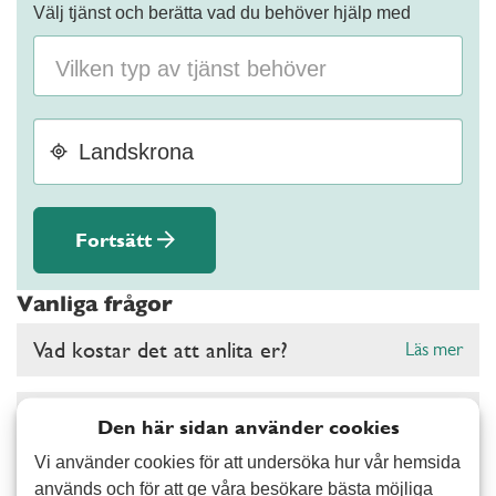
Välj tjänst och berätta vad du behöver hjälp med
Fortsätt
Vanliga frågor
Vad kostar det att anlita er?
Läs mer
Gäller RUT- och ROT-avdrag hos er?
Läs mer
Den här sidan använder cookies
Vi använder cookies för att undersöka hur vår hemsida
Vad kan ni hjälpa mig med?
Läs mer
används och för att ge våra besökare bästa möjliga