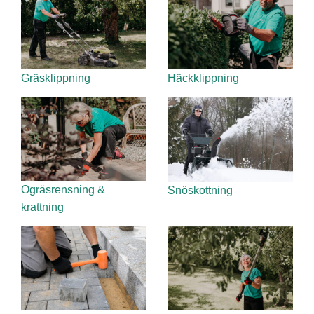
Gräsklippning
Häckklippning
Ogräsrensning &
Snöskottning
krattning