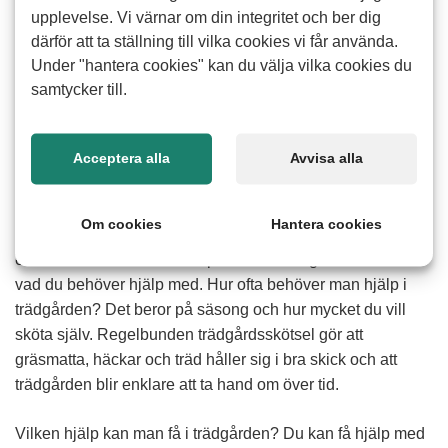
upplevelse. Vi värnar om din integritet och ber dig
därför att ta ställning till vilka cookies vi får använda.
Hur går det till?
Läs mer
Under "hantera cookies" kan du välja vilka cookies du
samtycker till.
Hur tar jag kontakt med er?
Läs mer
Vad ingår i trädgårdsarbete?
Acceptera alla
Avvisa alla
Det kan handla om allt från gräsklippning och
häckklippning till ogräsrensning och trädbeskärning.
Om cookies
Hantera cookies
Trädgårdsarbete omfattar både löpande skötsel och
enstaka insatser beroende på hur din trädgård ser ut och
vad du behöver hjälp med. Hur ofta behöver man hjälp i
trädgården? Det beror på säsong och hur mycket du vill
sköta själv. Regelbunden trädgårdsskötsel gör att
gräsmatta, häckar och träd håller sig i bra skick och att
trädgården blir enklare att ta hand om över tid.
Vilken hjälp kan man få i trädgården? Du kan få hjälp med