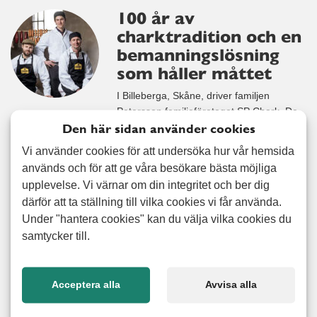
100 år av
charktradition och en
bemanningslösning
som håller måttet
I Billeberga, Skåne, driver familjen
Petersson familjeföretaget SP Chark. De
Den här sidan använder cookies
är fjärde generationen i ett bolag som
2027 firar 100 år. Här tillverkas klassiska
Vi använder cookies för att undersöka hur vår hemsida
charkprodukter som salami, skinka och
används och för att ge våra besökare bästa möjliga
pastej och det mesta görs precis som förr:
upplevelse. Vi värnar om din integritet och ber dig
med stolthet, hantverk och fullt fokus på
därför att ta ställning till vilka cookies vi får använda.
kvalitet. Företaget har idag runt 20
Under "hantera cookies" kan du välja vilka cookies du
anställda, och både Pontus, hans
samtycker till.
Läs mer
Acceptera alla
Avvisa alla
Trygg, flerspråkig och