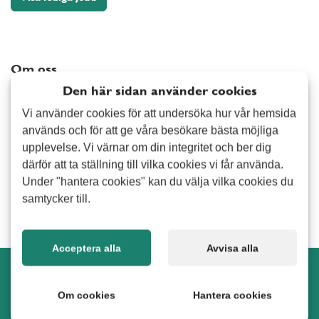
Arvika
Elektriker
Avesta
Målning
Bollnäs
Snickeri
Om oss
Borlänge
Tapetsering
Den här sidan använder cookies
Alert Senior är ett bemanningsföretag med inriktning på
Burlöv
Övrig hantverkstjänst
seniorbemanning. Verksamheten grundades 2014 och har
Vi använder cookies för att undersöka hur vår hemsida
Båstad
idag kontor på ett 30-tal orter i Sverige. Vi erbjuder
Hemmet
används och för att ge våra besökare bästa möjliga
Danderyd
pensionärer varierande uppdrag både inom privat - och
upplevelse. Vi värnar om din integritet och ber dig
Fönsterputsning
Ekerö
företagsmarknaden. Som anställd på Alert Senior väljer du
därför att ta ställning till vilka cookies vi får använda.
Hemservice
själv vilka uppdrag du vill utföra samt i vilken omfattning du
Enköping
Under "hantera cookies" kan du välja vilka cookies du
Städning/Flyttstädning
vill jobba.
samtycker till.
Eskilstuna
Övrig tjänst i hemmet
Eslöv
Trädgård
Fagersta
Acceptera alla
Avvisa alla
Falkenberg
Snöskottning
Alert Senior Norrköping i sociala medier
Falun
Stenläggning
Om cookies
Hantera cookies
Forshaga
Trädbeskärning
Möt, följ och samtala med oss i sociala medier.