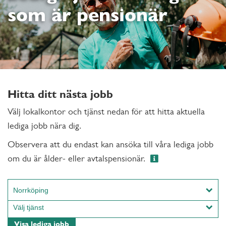
som är pensionär
Hitta ditt nästa jobb
Välj lokalkontor och tjänst nedan för att hitta aktuella
lediga jobb nära dig.
Observera att du endast kan ansöka till våra lediga jobb
om du är ålder- eller avtalspensionär.
Norrköping
Alingsås
Välj tjänst
Arboga
Hantverk
Visa lediga jobb