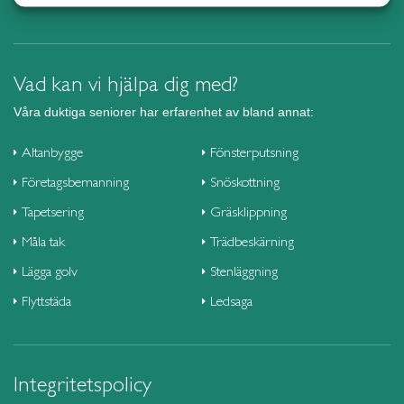
Gnesta
Trädgårdsskötsel
Göteborg Centrum
Övrig trädgårdstjänst
Göteborg Hisingen
Företag
Vad kan vi hjälpa dig med?
Göteborg Nordost
Våra duktiga seniorer har erfarenhet av bland annat:
Göteborg Väst
Göteborg Öst
Altanbygge
Fönsterputsning
Halmstad
Företagsbemanning
Snöskottning
Haninge
Tapetsering
Gräsklippning
Helsingborg
Måla tak
Trädbeskärning
Huddinge
Lägga golv
Stenläggning
Hudiksvall
Flyttstäda
Ledsaga
Härnösand
Härryda
Hässleholm
Integritetspolicy
Höganäs