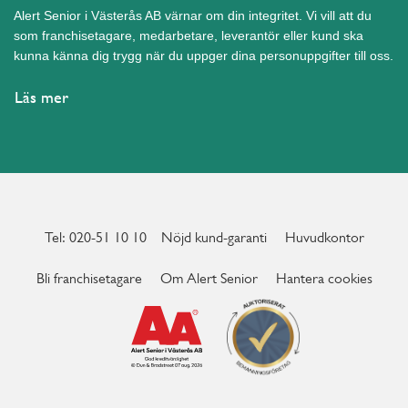
Hörby
Alert Senior i Västerås AB värnar om din integritet. Vi vill att du
som franchisetagare, medarbetare, leverantör eller kund ska
Höör
kunna känna dig trygg när du uppger dina personuppgifter till oss.
Järfälla
Läs mer
Kalmar
Karlshamn
Karlskoga
Karlskrona
Karlstad
Katrineholm
Tel: 020-51 10 10
Nöjd kund-garanti
Huvudkontor
Kristianstad
Bli franchisetagare
Om Alert Senior
Hantera cookies
Kristinehamn
Kungsbacka
Kungälv
Kävlinge
Köping