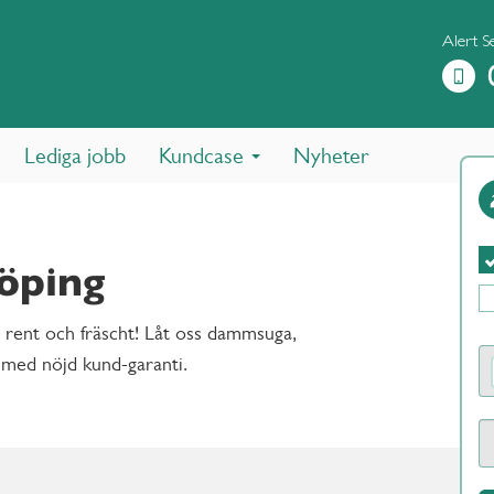
Alert S
Lediga jobb
Kundcase
Nyheter
öping
m rent och fräscht! Låt oss dammsuga,
med nöjd kund-garanti.