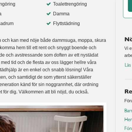
ngöring
Toalettrengöring
a
Damma
badrum
Flyttstädning
Nö
 hem och kan med nöje både dammsuga, moppa, skura
 komma hem till ett rent och snyggt boende och
Vi 
ande och avstressande som doften av ett nystädat
arb
 med tid och de flesta av oss lägger hellre våra
Läs
tädhjälp är en enkel och snabb lösning! Våra
n, och samtidigt de som ytterst säkerställer
 generation känd för sin noggrannhet, där ordning
Re
et för dig. Välkommen att bli nöjd, du också.
För
Bar
Hem
Fön