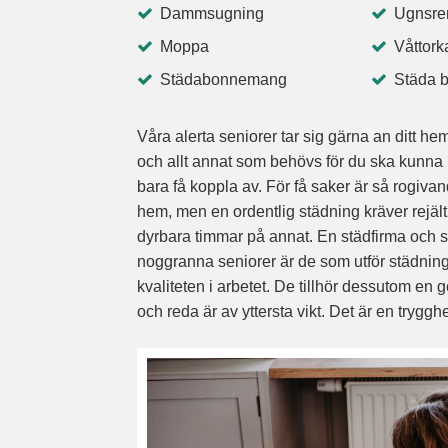
Dammsugning
Ugnsre
Moppa
Våttork
Städabonnemang
Städa 
Våra alerta seniorer tar sig gärna an ditt
och allt annat som behövs för du ska kunna
bara få koppla av. För få saker är så rogiv
hem, men en ordentlig städning kräver rejält
dyrbara timmar på annat. En städfirma och s
noggranna seniorer är de som utför städninge
kvaliteten i arbetet. De tillhör dessutom en
och reda är av yttersta vikt. Det är en tryggh