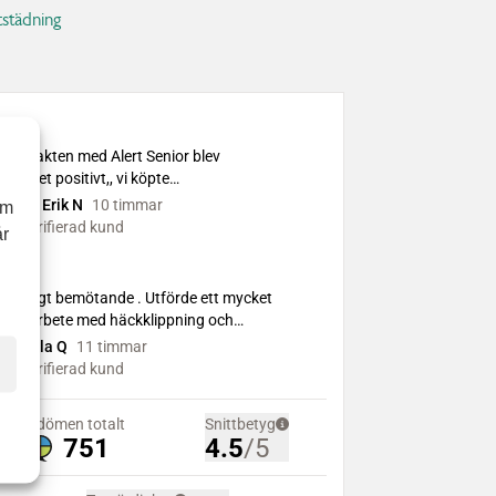
tstädning
om
år