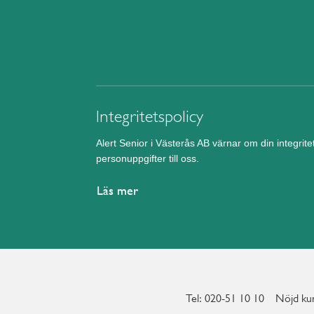
Integritetspolicy
Alert Senior i Västerås AB värnar om din integrit
personuppgifter till oss.
Läs mer
Tel: 020-51 10 10
Nöjd kun