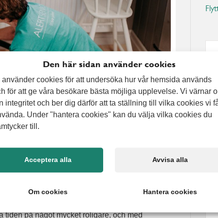
Flyt
Den här sidan använder cookies
 använder cookies för att undersöka hur vår hemsida används
h för att ge våra besökare bästa möjliga upplevelse. Vi värnar 
n integritet och ber dig därför att ta ställning till vilka cookies vi f
vända. Under "hantera cookies" kan du välja vilka cookies du
mtycker till.
Acceptera alla
Avvisa alla
olv, damma och skura toaletten är enligt de flesta
Om cookies
Hantera cookies
 det något som måste göras – helst regelbundet och
a tiden på något mycket roligare, och med