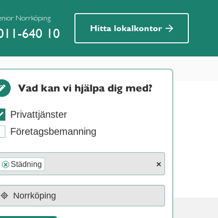
enior Norrköping
Hitta lokalkontor
011-640 10
Vad kan vi hjälpa dig med?
Privattjänster
Företagsbemanning
×
Städning
×