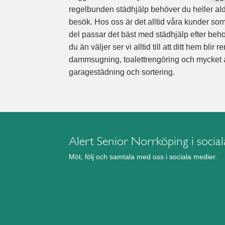
regelbunden städhjälp behöver du heller ald
besök. Hos oss är det alltid våra kunder som 
del passar det bäst med städhjälp efter beh
du än väljer ser vi alltid till att ditt hem blir
dammsugning, toalettrengöring och mycket ann
garagestädning och sortering.
Alert Senior Norrköping i socia
Möt, följ och samtala med oss i sociala medier.