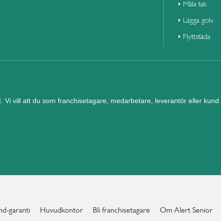
Måla tak
Lägga golv
Flyttstäda
et. Vi vill att du som franchisetagare, medarbetare, leverantör eller ku
d-garanti
Huvudkontor
Bli franchisetagare
Om Alert Senior