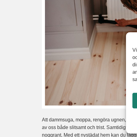
Vi
oc
di
an
sa
Att dammsuga, moppa, rengöra ugnen, bona g
av oss både slitsamt och trist. Samtidigt är
noggrant. Med ett nystädat hem kan du lägg