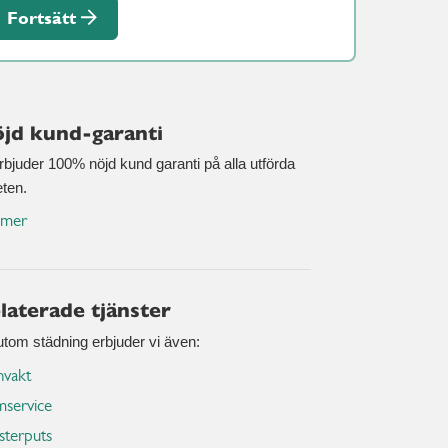
Fortsätt
jd kund-garanti
erbjuder 100% nöjd kund garanti på alla utförda
eten.
 mer
laterade tjänster
utom städning erbjuder vi även:
nvakt
service
sterputs