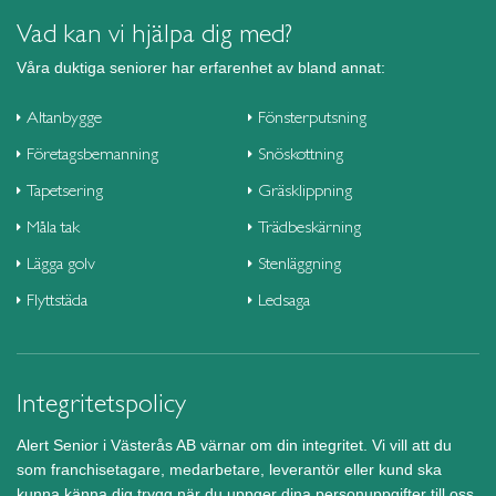
Vad kan vi hjälpa dig med?
Våra duktiga seniorer har erfarenhet av bland annat:
Altanbygge
Fönsterputsning
Företagsbemanning
Snöskottning
Tapetsering
Gräsklippning
Måla tak
Trädbeskärning
Lägga golv
Stenläggning
Flyttstäda
Ledsaga
Integritetspolicy
Alert Senior i Västerås AB värnar om din integritet. Vi vill att du
som franchisetagare, medarbetare, leverantör eller kund ska
kunna känna dig trygg när du uppger dina personuppgifter till oss.