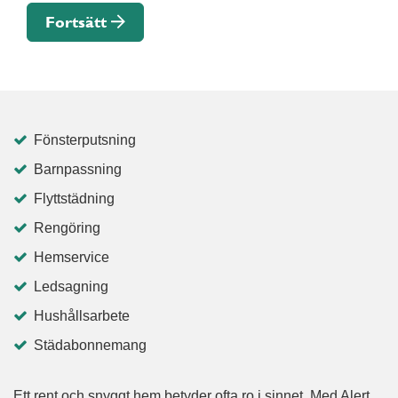
Fortsätt
Fönsterputsning
Barnpassning
Flyttstädning
Rengöring
Hemservice
Ledsagning
Hushållsarbete
Städabonnemang
Ett rent och snyggt hem betyder ofta ro i sinnet. Med Alert