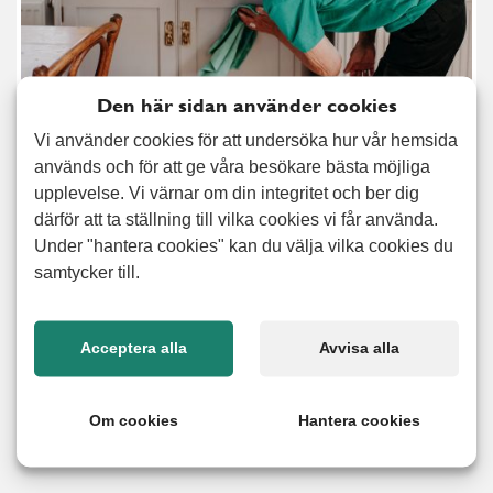
Den här sidan använder cookies
Vi använder cookies för att undersöka hur vår hemsida
används och för att ge våra besökare bästa möjliga
upplevelse. Vi värnar om din integritet och ber dig
Nu är det dags att ta tag i allt det där som fått vänta under
därför att ta ställning till vilka cookies vi får använda.
en längre tid: storstädning, fönsterputsning och
Under "hantera cookies" kan du välja vilka cookies du
hushållstjänster i allmänhet. Många byter boende och då
samtycker till.
hjälper vi förstås till med flyttstädning. Med vår tjänst
hemservice får du hjälp med praktiska hushållstjänster som
att städa, handla och laga mat men också hjälp med att
Acceptera alla
Avvisa alla
stötta och ledsaga. Hemservice passar främst dig, eller en
anhörig, som inte längre har möjlighet att sköta
hushållstjänster som tidigare. Vid ett personligt möte tar vi
Om cookies
Hantera cookies
fram en lösning för just dina behov.