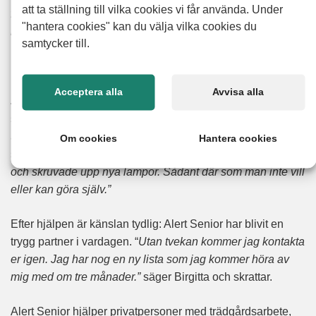
att ta ställning till vilka cookies vi får använda. Under
få grejer från början men det byggdes på eftersom han
"hantera cookies" kan du välja vilka cookies du
kunde så mycket.”
samtycker till.
Bemötandet är något Birgitta återkommer till flera gånger.
“Bengt är så trevlig och grejar och fixar och återkommer.
Acceptera alla
Avvisa alla
Jag skulle absolut rekommendera Alert Senior.”
Hon minns
särskilt hur vardagliga saker som kan kännas små för
andra kan bli stora hinder när man inte längre vill klättra på
Om cookies
Hantera cookies
stegar eller hantera el själv.
“Han bytte ljuskälla i förrådet
och skruvade upp nya lampor. Sådant där som man inte vill
eller kan göra själv.”
Efter hjälpen är känslan tydlig: Alert Senior har blivit en
trygg partner i vardagen. “
Utan tvekan kommer jag kontakta
er igen. Jag har nog en ny lista som jag kommer höra av
mig med om tre månader.”
säger Birgitta och skrattar.
Alert Senior hjälper privatpersoner med trädgårdsarbete,