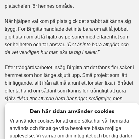
platschefen för hennes område.
När hjälpen väl kom på plats gick det snabbt att känna sig
trygg. För Birgitta handlade det inte bara om att få jobbet
gjort utan om att få hjälp av personer med erfarenhet som
ser helheten och tar ansvar.
“Det är inte bara att göra och
de vet verkligen hur man ska ta tag i saker.”
Efter trädgårdsarbetet insåg Birgitta att det fanns fler saker i
hemmet som hon länge skjutit upp. Små projekt som lätt
blir liggande, allt ifrån att måla runt ett fönster, fixa i förrådet
eller ta hand om sådant som känns för krångligt att göra
själv.
“Man tror att man bara har några smågrejer, men
många bäckar små. Jag tror det är många som mig som
Den här sidan använder cookies
behöver extra hjälp.”
När en medarbetare från Alert Senior,
Vi använder cookies för att undersöka hur vår hemsida
Bengt kom för att hjälpa till med fixartjänster märkte Birgitta
används och för att ge våra besökare bästa möjliga
snabbt att listan växte, inte för att det var mer jobb än
upplevelse. Vi värnar om din integritet och ber dig därför
väntat, utan för att Bengt kunde så mycket.
“Det var några