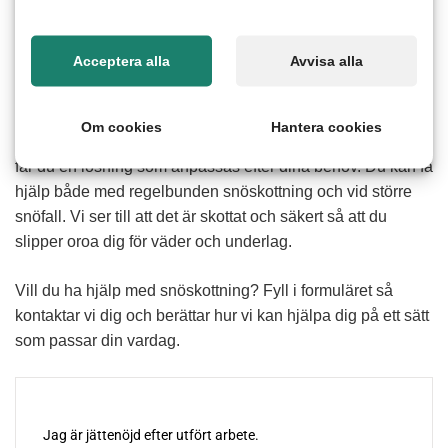
Acceptera alla
Avvisa alla
Hur fungerar hjälp med snöskottning
Att skotta snö kan vara tungt och svårt att hinna med när
Om cookies
Hantera cookies
vädret snabbt förändras. Med hjälp av våra erfarna seniorer
får du en lösning som anpassas efter dina behov. Du kan få
hjälp både med regelbunden snöskottning och vid större
snöfall. Vi ser till att det är skottat och säkert så att du
slipper oroa dig för väder och underlag.
Vill du ha hjälp med snöskottning? Fyll i formuläret så
kontaktar vi dig och berättar hur vi kan hjälpa dig på ett sätt
som passar din vardag.