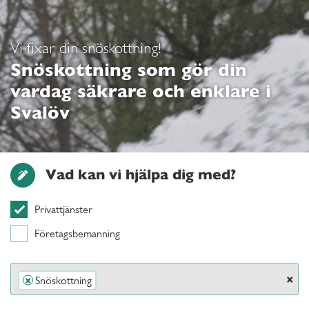
Vi fixar din snöskottning!
Snöskottning som gör din
vardag säkrare och enklare i
Svalöv
Vad kan vi hjälpa dig med?
Privattjänster
Företagsbemanning
×
Snöskottning
×