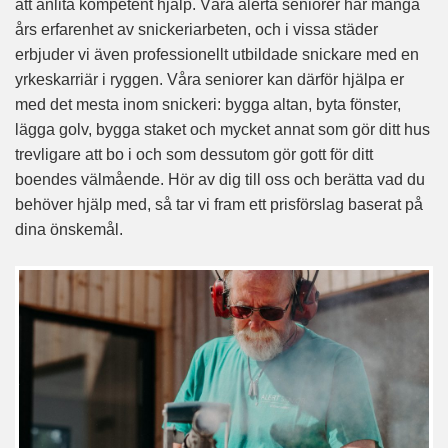
att anlita kompetent hjälp. Våra alerta seniorer har många
års erfarenhet av snickeriarbeten, och i vissa städer
erbjuder vi även professionellt utbildade snickare med en
yrkeskarriär i ryggen. Våra seniorer kan därför hjälpa er
med det mesta inom snickeri: bygga altan, byta fönster,
lägga golv, bygga staket och mycket annat som gör ditt hus
trevligare att bo i och som dessutom gör gott för ditt
boendes välmående. Hör av dig till oss och berätta vad du
behöver hjälp med, så tar vi fram ett prisförslag baserat på
dina önskemål.