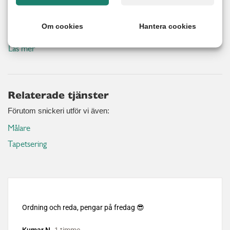
Nöjd kund-garanti
Om cookies
Hantera cookies
Vi erbjuder 100% nöjd kund garanti på alla utförda arbeten.
Läs mer
Relaterade tjänster
Förutom snickeri utför vi även:
Målare
Tapetsering