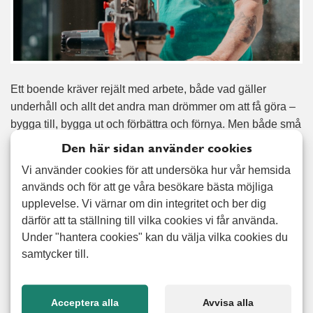
Ett boende kräver rejält med arbete, både vad gäller
underhåll och allt det andra man drömmer om att få göra –
bygga till, bygga ut och förbättra och förnya. Men både små
och stora renoveringar kostar pengar och tar framförallt tid.
Den här sidan använder cookies
Ofta kan det därför kännas skönt att få överlämna jobbet åt
Vi använder cookies för att undersöka hur vår hemsida
någon man känner förtroende för – och få tid över till annat.
används och för att ge våra besökare bästa möjliga
Alert Senior har hjälpt många hushåll att bygga altan och
upplevelse. Vi värnar om din integritet och ber dig
staket, byta fönster, lägga golv och även utfört mindre
därför att ta ställning till vilka cookies vi får använda.
snickerier. Av oss kan du till och med få hjälp med att
Under "hantera cookies" kan du välja vilka cookies du
montera möbler och även många mindre snickeriarbeten.
samtycker till.
Kontakta oss så tittar vi på ett upplägg som passar just ditt
boende.
Acceptera alla
Avvisa alla