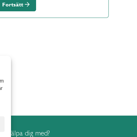
Fortsätt
om
år
i hjälpa dig med?