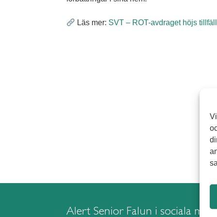
Läs mer:
SVT – ROT-avdraget höjs tillfäll
Vi
oc
di
an
sa
Alert Senior Falun i sociala med