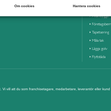
Våra duktiga 
Om cookies
Hantera cookies
Altanbygge
Företagsbem
Tapetsering
Måla tak
Lägga golv
Flyttstäda
et. Vi vill att du som franchisetagare, medarbetare, leverantör eller ku