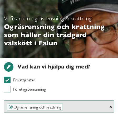
Vi fixar din ogräsrensning & krattning!
Ogräsrensning och krattning
som håller din trädgård
välskött i Falun
Vad kan vi hjälpa dig med?
Privattjänster
Företagsbemanning
×
Ogräsrensning och krattning
×