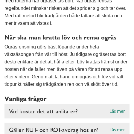
med rötterna när ogräset tas bort. När ogräs rensas
regelbundet minskar risken att det sprider sig och tar över.
Med rätt metod blir trädgården både lättare att sköta och
mer trivsam att vistas i.
När ska man kratta löv och rensa ogräs
Ogräsrensning görs bäst löpande under hela
växtsäsongen från vår till höst. Ju tidigare ogräset tas bort
desto enklare är det att hålla efter. Löv krattas främst under
hösten när de faller men även på våren för att rensa upp
efter vintern. Genom att ta hand om ogräs och löv vid rätt
tidpunkt håller sig trädgården ren och välskött över tid.
Vanliga frågor
Vad kostar det att anlita er?
Läs mer
Gäller RUT- och ROT-avdrag hos er?
Läs mer