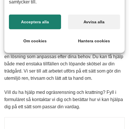
samtycker till.
Hur fungerar hjälp med ogräsrensning och
Acceptera alla
Avvisa alla
krattning
Att rensa ogräs och kratta löv kan vara tidskrävande och
Om cookies
Hantera cookies
fysiskt ansträngande särskilt under intensiva perioder på
våren och hösten. Med hjälp av våra erfarna seniorer får du
en lösning som anpassas efter dina behov. Du kan få hjälp
både med enstaka tillfällen och löpande skötsel av din
trädgård. Vi ser till att arbetet utförs på ett sätt som gör din
utemiljö ren, trivsam och lätt att ta hand om.
Vill du ha hjälp med ogräsrensning och krattning? Fyll i
formuläret så kontaktar vi dig och berättar hur vi kan hjälpa
dig på ett sätt som passar din vardag.