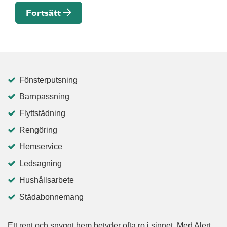
Fortsätt
Fönsterputsning
Barnpassning
Flyttstädning
Rengöring
Hemservice
Ledsagning
Hushållsarbete
Städabonnemang
Ett rent och snyggt hem betyder ofta ro i sinnet. Med Alert