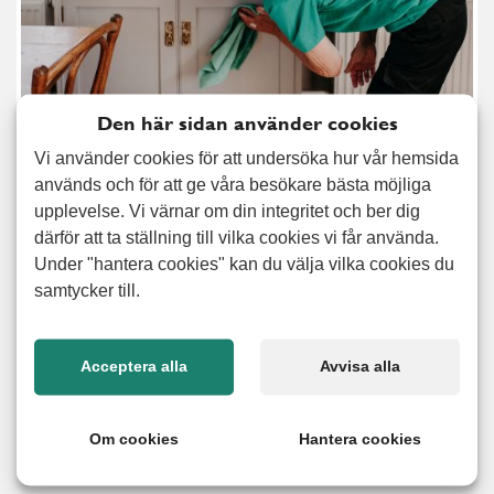
Den här sidan använder cookies
Vi använder cookies för att undersöka hur vår hemsida
används och för att ge våra besökare bästa möjliga
Nu är det dags att ta tag i allt det där som fått vänta under
upplevelse. Vi värnar om din integritet och ber dig
en längre tid: storstädning, fönsterputsning och
därför att ta ställning till vilka cookies vi får använda.
hushållstjänster i allmänhet. Många byter boende och då
Under "hantera cookies" kan du välja vilka cookies du
hjälper vi förstås till med flyttstädning. Med vår tjänst
samtycker till.
hemservice får du hjälp med praktiska hushållstjänster som
att städa, handla och laga mat men också hjälp med att
stötta och ledsaga. Hemservice passar främst dig, eller en
Acceptera alla
Avvisa alla
anhörig, som inte längre har möjlighet att sköta
hushållstjänster som tidigare. Vid ett personligt möte tar vi
Om cookies
Hantera cookies
fram en lösning för just dina behov.