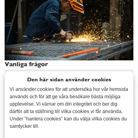
Vanliga frågor
Vad kostar det att hyra personal?
Läs mer
Den här sidan använder cookies
Vi använder cookies för att undersöka hur vår hemsida
Är ni kollektivanslutna?
Läs mer
används och för att ge våra besökare bästa möjliga
upplevelse. Vi värnar om din integritet och ber dig
därför att ta ställning till vilka cookies vi får använda.
Hur fungerar faktureringen?
Läs mer
Under "hantera cookies" kan du välja vilka cookies du
samtycker till.
Är medarbetaren försäkrad?
Läs mer