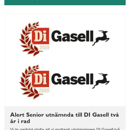
Alert Senior utnämnda till DI Gasell två
år i rad
Vi är oerhört stolta att vi mottagit utnämningen DI Gasell två