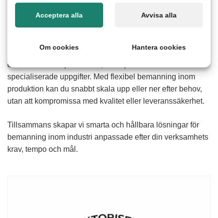
Acceptera alla
Avvisa alla
Inom industri och produktion är varje roll avgörande för
helheten. Därför fokuserar vi på att matcha rätt
produktionspersonal med rätt uppdrag. Vi hjälper dig att
Om cookies
Hantera cookies
frigöra tid för dina nyckelpersoner genom att bemanna
olika delar av er produktion, från operativa moment till mer
specialiserade uppgifter. Med flexibel bemanning inom
produktion kan du snabbt skala upp eller ner efter behov,
utan att kompromissa med kvalitet eller leveranssäkerhet.
Tillsammans skapar vi smarta och hållbara lösningar för
bemanning inom industri anpassade efter din verksamhets
krav, tempo och mål.