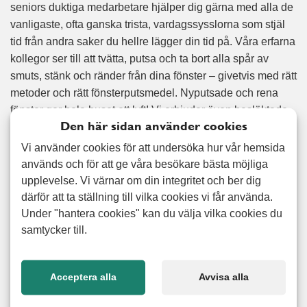
seniors duktiga medarbetare hjälper dig gärna med alla de
vanligaste, ofta ganska trista, vardagssysslorna som stjäl
tid från andra saker du hellre lägger din tid på. Våra erfarna
kollegor ser till att tvätta, putsa och ta bort alla spår av
smuts, stänk och ränder från dina fönster – givetvis med rätt
metoder och rätt fönsterputsmedel. Nyputsade och rena
fönster ger hela huset ett lyft! Vi erbjuder även besläktade
Den här sidan använder cookies
tjänster som städhjälp, tapetsering, måleri och
snickeriarbeten – och mycket mer. Oavsett dina behov så
Vi använder cookies för att undersöka hur vår hemsida
hjälper vi dig från början till slut och ser förstås till att
används och för att ge våra besökare bästa möjliga
erbjuda dig ett pris som är anpassat efter just ditt behov av
upplevelse. Vi värnar om din integritet och ber dig
fönsterputsning och fönstertvätt.
därför att ta ställning till vilka cookies vi får använda.
Under "hantera cookies" kan du välja vilka cookies du
samtycker till.
Nöjd kund-garanti
Vi erbjuder 100% nöjd kund garanti på alla utförda arbeten.
Acceptera alla
Avvisa alla
Läs mer