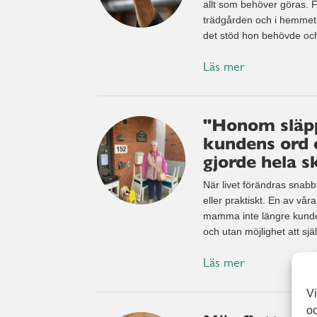
allt som behöver göras. Fö
trädgården och i hemmet.
det stöd hon behövde och 
Läs mer
"Honom släppe
kundens ord 
gjorde hela s
När livet förändras snabbt
eller praktiskt. En av vår
mamma inte längre kunde b
och utan möjlighet att sjä
Läs mer
Vi
oc