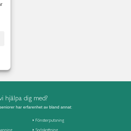
år
i hjälpa dig med?
seniorer har erfarenhet av bland annat:
Fönsterputsning
anning
Snöskottning