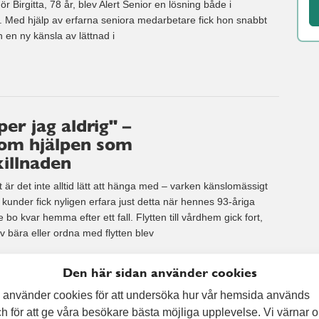
r Birgitta, 78 år, blev Alert Senior en lösning både i
 Med hjälp av erfarna seniora medarbetare fick hon snabbt
en ny känsla av lättnad i
r jag aldrig" –
om hjälpen som
killnaden
 är det inte alltid lätt att hänga med – varken känslomässigt
a kunder fick nyligen erfara just detta när hennes 93-åriga
o kvar hemma efter ett fall. Flytten till vårdhem gick fort,
lv bära eller ordna med flytten blev
Den här sidan använder cookies
 använder cookies för att undersöka hur vår hemsida används
h för att ge våra besökare bästa möjliga upplevelse. Vi värnar 