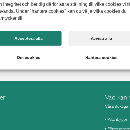
lev plötslig och
n integritet och ber dig därför att ta ställning till vilka cookies vi f
 nära
vända. Under "hantera cookies" kan du välja vilka cookies du
mtycker till.
 till ett äldreboende, och allt gick väldigt snabbt. Livet kan
en annan, och det blev en stressig situation för familjen. Mitt i
a att hjälp fanns att få. Det var inte första gången Jimmy hade
 Sist handlade
Acceptera alla
Avvisa alla
Om cookies
Hantera cookies
ier
Vad kan v
Våra duktiga 
Altanbygge
Företagsbem