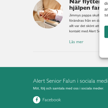
När flytten b
di
hjälpen fanns
an
sa
Jimmys pappa skulle flytta
förändras från en dag till 
allt var det skönt att vet
kontakt med Alert Senior.
Läs mer
Alert Senior Falun i sociala med
Möt, följ och samtala med oss i sociala medier.
Facebook