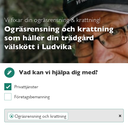
Vi fixar din ogräsrensning & krattning!
Ogräsrensning och krattning
som håller din trädgård
välskött i Ludvika
Vad kan vi hjälpa dig med?
Privattjänster
Företagsbemanning
×
Ogräsrensning och krattning
×