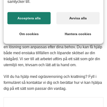
samtycker till.
Hur fungerar hjälp med ogräsrensning och
Acceptera alla
Avvisa alla
krattning
Att rensa ogräs och kratta löv kan vara tidskrävande och
Om cookies
Hantera cookies
fysiskt ansträngande särskilt under intensiva perioder på
våren och hösten. Med hjälp av våra erfarna seniorer får du
en lösning som anpassas efter dina behov. Du kan få hjälp
både med enstaka tillfällen och löpande skötsel av din
trädgård. Vi ser till att arbetet utförs på ett sätt som gör din
utemiljö ren, trivsam och lätt att ta hand om.
Vill du ha hjälp med ogräsrensning och krattning? Fyll i
formuläret så kontaktar vi dig och berättar hur vi kan hjälpa
dig på ett sätt som passar din vardag.