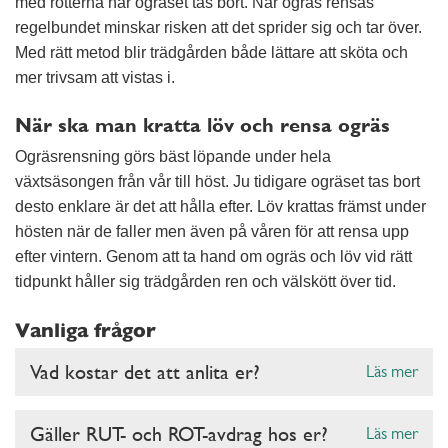
med rötterna när ogräset tas bort. När ogräs rensas
regelbundet minskar risken att det sprider sig och tar över.
Med rätt metod blir trädgården både lättare att sköta och
mer trivsam att vistas i.
När ska man kratta löv och rensa ogräs
Ogräsrensning görs bäst löpande under hela
växtsäsongen från vår till höst. Ju tidigare ogräset tas bort
desto enklare är det att hålla efter. Löv krattas främst under
hösten när de faller men även på våren för att rensa upp
efter vintern. Genom att ta hand om ogräs och löv vid rätt
tidpunkt håller sig trädgården ren och välskött över tid.
Vanliga frågor
Vad kostar det att anlita er?
Läs mer
Gäller RUT- och ROT-avdrag hos er?
Läs mer