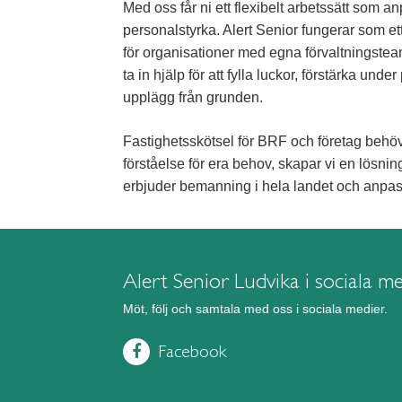
Med oss får ni ett flexibelt arbetssätt som 
personalstyrka. Alert Senior fungerar som e
för organisationer med egna förvaltningsteam
ta in hjälp för att fylla luckor, förstärka unde
upplägg från grunden.
Fastighetsskötsel för BRF och företag behö
förståelse för era behov, skapar vi en lösni
erbjuder bemanning i hela landet och anpassa
Alert Senior Ludvika i sociala m
Möt, följ och samtala med oss i sociala medier.
Facebook