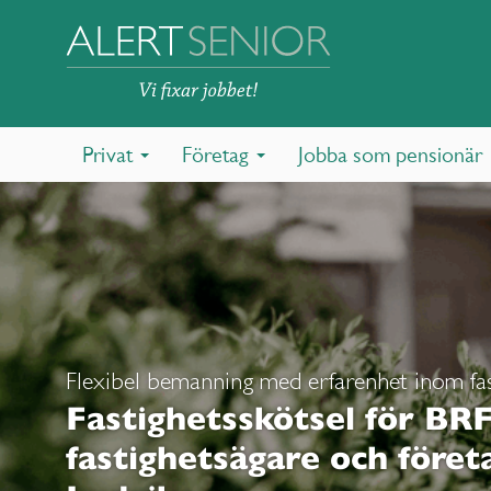
Privat
Företag
Jobba som pensionär
Flexibel bemanning med erfarenhet inom fas
Fastighetsskötsel för BRF
fastighetsägare och företa