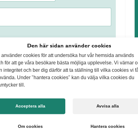
Den här sidan använder cookies
 använder cookies för att undersöka hur vår hemsida används
hålls regelbundet minskar behovet av omfattande
h för att ge våra besökare bästa möjliga upplevelse. Vi värnar 
en erfarenhet av att stödja kunder med
n integritet och ber dig därför att ta ställning till vilka cookies vi f
ta hand om din investering?
vända. Under "hantera cookies" kan du välja vilka cookies du
mtycker till.
 företag och bostadsrättsföreningar som behöver
s ligger på att vara en flexibel partner när det
Acceptera alla
Avvisa alla
tra stöd, vi arbetar även förebyggande för att
rksamheter som söker avlastning
rönytor och andra yttre sysslor. Vår modell bygger på
Om cookies
Hantera cookies