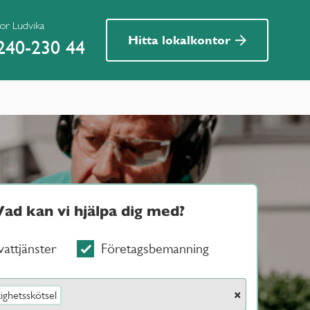
ior Ludvika
Hitta lokalkontor
240-230 44
Vad kan vi hjälpa dig med?
vattjänster
Företagsbemanning
×
tighetsskötsel