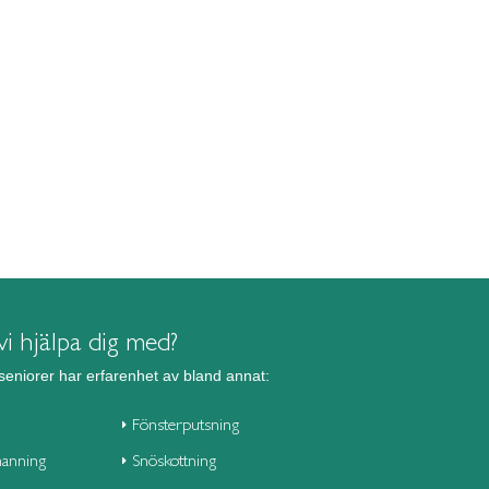
i hjälpa dig med?
seniorer har erfarenhet av bland annat:
Fönsterputsning
anning
Snöskottning