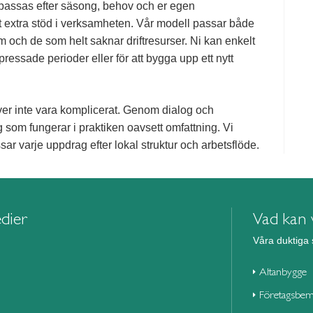
anpassas efter säsong, behov och er egen
tt extra stöd i verksamheten. Vår modell passar både
 och de som helt saknar driftresurser. Ni kan enkelt
r pressade perioder eller för att bygga upp ett nytt
ver inte vara komplicerat. Genom dialog och
ng som fungerar i praktiken oavsett omfattning.
Vi
r varje uppdrag efter lokal struktur och arbetsflöde.
edier
Vad kan v
Våra duktiga 
Altanbygge
Företagsbem