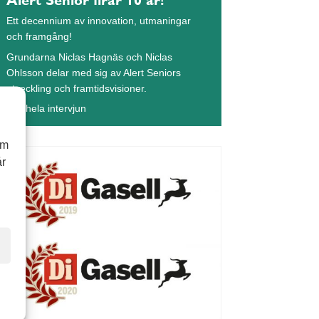
Ett decennium av innovation, utmaningar
och framgång!
Grundarna Niclas Hagnäs och Niclas
Ohlsson delar med sig av Alert Seniors
utveckling och framtidsvisioner.
Läs hela intervjun
om
år