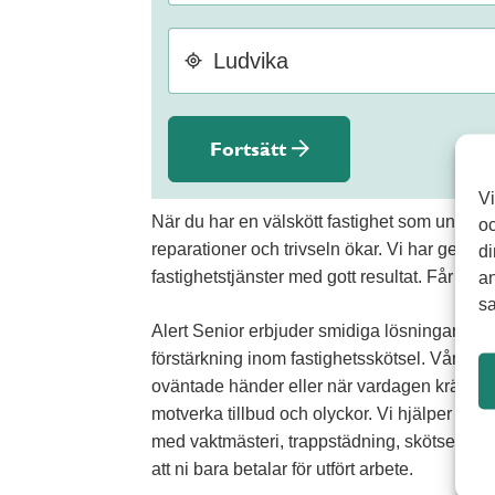
Fortsätt
Vi
När du har en välskött fastighet som under
oc
reparationer och trivseln ökar. Vi har gedig
di
fastighetstjänster med gott resultat. Får vi 
an
sa
Alert Senior erbjuder smidiga lösningar för
förstärkning inom fastighetsskötsel. Vårt foku
oväntade händer eller när vardagen kräver ex
motverka tillbud och olyckor. Vi hjälper ve
med vaktmästeri, trappstädning, skötsel av g
att ni bara betalar för utfört arbete.