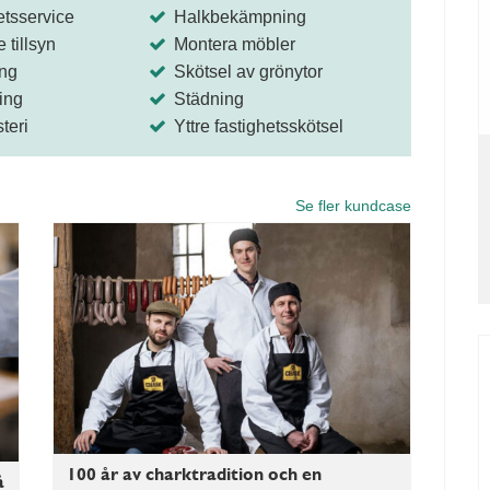
tsservice
Halkbekämpning
tillsyn
Montera möbler
ing
Skötsel av grönytor
ing
Städning
teri
Yttre fastighetsskötsel
Se fler kundcase
100 år av charktradition och en
å