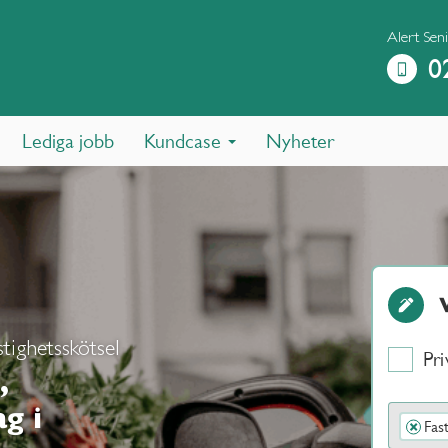
Alert Sen
0
Lediga jobb
Kundcase
Nyheter
tighetsskötsel
Pri
,
g i
Fas
×