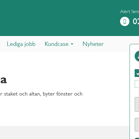
Alert Sen
0
Lediga jobb
Kundcase
Nyheter
ka
 staket och altan, byter fönster och