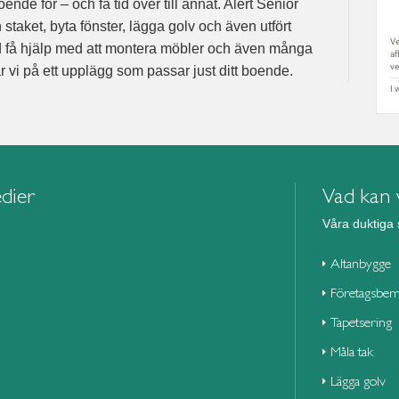
de för – och få tid över till annat. Alert Senior
staket, byta fönster, lägga golv och även utfört
ed få hjälp med att montera möbler och även många
r vi på ett upplägg som passar just ditt boende.
edier
Vad kan v
Våra duktiga 
Altanbygge
Företagsbem
Tapetsering
Måla tak
Lägga golv