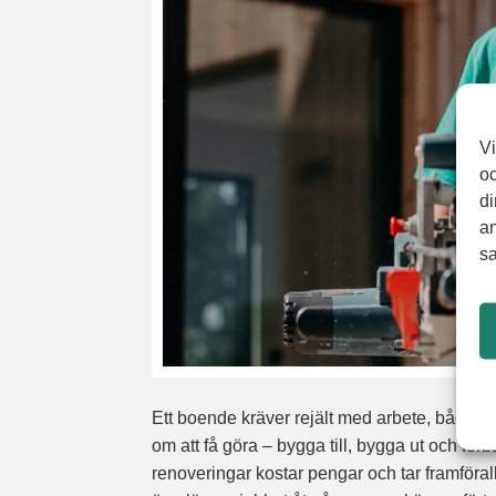
Vi
oc
di
an
sa
Ett boende kräver rejält med arbete, både v
om att få göra – bygga till, bygga ut och fö
renoveringar kostar pengar och tar framförallt