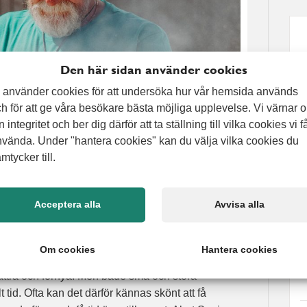
Den här sidan använder cookies
 använder cookies för att undersöka hur vår hemsida används
h för att ge våra besökare bästa möjliga upplevelse. Vi värnar 
n integritet och ber dig därför att ta ställning till vilka cookies vi f
vända. Under "hantera cookies" kan du välja vilka cookies du
mtycker till.
Acceptera alla
Avvisa alla
Om cookies
Hantera cookies
ad gäller underhåll och allt det andra man drömmer
rbättra och förnya. Men både små och stora
 tid. Ofta kan det därför kännas skönt att få