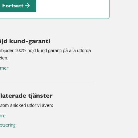
Fortsätt
jd kund-garanti
erbjuder 100% nöjd kund garanti på alla utförda
eten.
 mer
laterade tjänster
tom snickeri utför vi även:
are
etsering