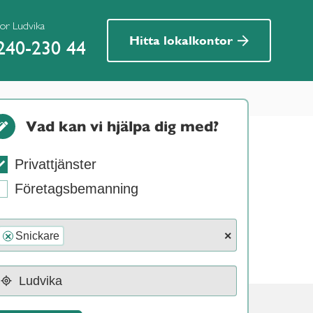
ior Ludvika
Hitta lokalkontor
240-230 44
Vad kan vi hjälpa dig med?
Privattjänster
Företagsbemanning
×
Snickare
×