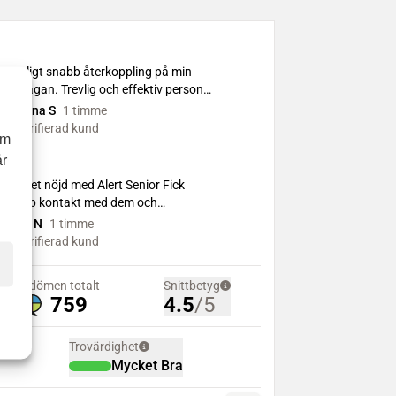
om
år