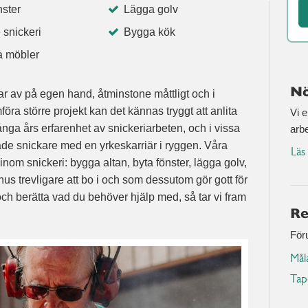
nster
Lägga golv
 snickeri
Bygga kök
 möbler
Nö
rar av på egen hand, åtminstone måttligt och i
ra större projekt kan det kännas tryggt att anlita
Vi 
nga års erfarenhet av snickeriarbeten, och i vissa
arb
dade snickare med en yrkeskarriär i ryggen. Våra
Läs
nom snickeri: bygga altan, byta fönster, lägga golv,
us trevligare att bo i och som dessutom gör gott för
och berätta vad du behöver hjälp med, så tar vi fram
Re
Föru
Mål
Tap