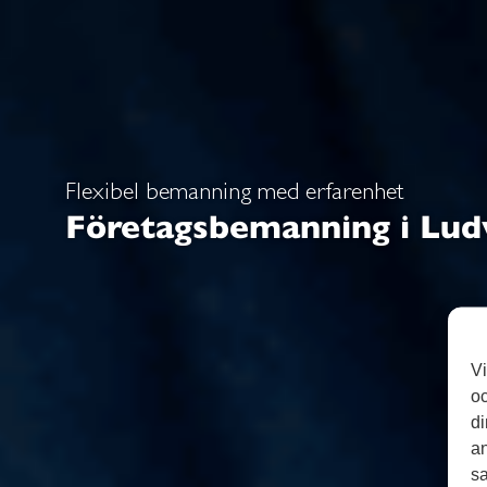
Flexibel bemanning med erfarenhet
Företagsbemanning i Lud
Vi
oc
di
an
sa