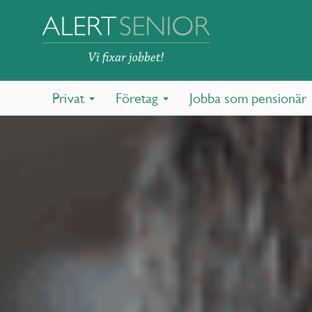
Privat
Företag
Jobba som pensionär