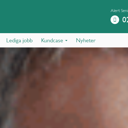
Alert Sen
0
Lediga jobb
Kundcase
Nyheter