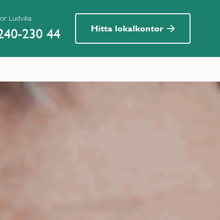
ior Ludvika
Hitta lokalkontor
240-230 44