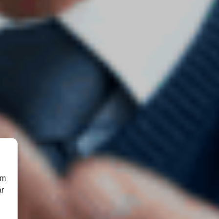
om
år