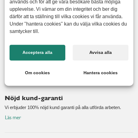
används och för att ge våra besökare bästa möjliga
över ditt boende till någon annan, inte sällan med ett
upplevelse. Vi värnar om din integritet och ber dig
kontrakt och en mäklare involverad. Därför måste
därför att ta ställning till vilka cookies vi får använda.
flyttstädningen bli noggrant och professionellt utförd. När
Under "hantera cookies" kan du välja vilka cookies du
du anlitar oss kan du känna dig trygg med att vi tar fullt
samtycker till.
ansvar för hela processen och ser till att din bostad
noggrant rengörs, dammsugs, torkas och städas. För visst
har du viktigare saker för dig än rengöring av kakel och att
Acceptera alla
Avvisa alla
skura toaletter? Vi hjälper dig från början till slut och ser
förstås till att erbjuda dig ett fördelaktigt pris på ditt
Om cookies
Hantera cookies
personligt anpassade flyttstäd.
Nöjd kund-garanti
Vi erbjuder 100% nöjd kund garanti på alla utförda arbeten.
Läs mer