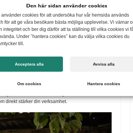
Den här sidan använder cookies
 använder cookies för att undersöka hur vår hemsida används
h för att ge våra besökare bästa möjliga upplevelse. Vi värnar 
n integritet och ber dig därför att ta ställning till vilka cookies vi f
vända. Under "hantera cookies" kan du välja vilka cookies du
ion kräver rätt kompetens på rätt plats. Vi hjälper
mtycker till.
par och långsiktiga kompetensbehov. Oavsett om du
igt skiftlag eller bygger upp ett helt nytt team, kan vi
Acceptera alla
Avvisa alla
dustrin och är vana vid roller som CNC-operatörer,
Om cookies
Hantera cookies
roduktionsflöden, kvalitetskrav och vikten av att
ningstider. Med vår bemanning inom industri får du
om direkt stärker din verksamhet.