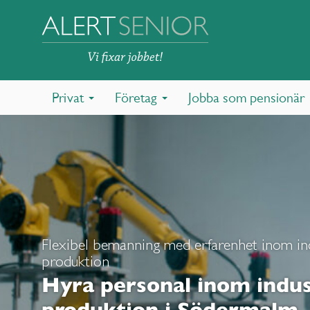
Privat
Företag
Jobba som pensionär
Flexibel bemanning med erfarenhet inom in
produktion
Hyra personal inom indus
produktion i Södermalm