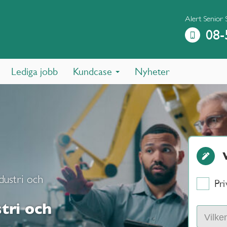
Alert Senior
08-
Lediga jobb
Kundcase
Nyheter
dustri och
Pri
tri och