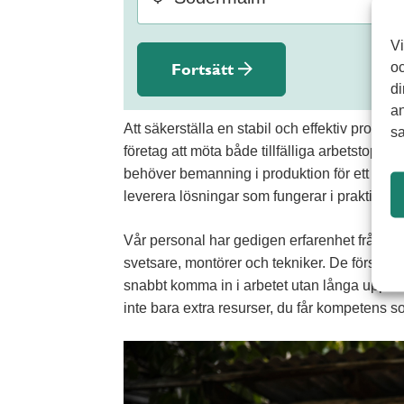
Vi
Fortsätt
oc
di
an
Att säkerställa en stabil och effektiv produkt
sa
företag att möta både tillfälliga arbetstop
behöver bemanning i produktion för ett befintl
leverera lösningar som fungerar i praktiken.
Vår personal har gedigen erfarenhet från in
svetsare, montörer och tekniker. De förstår p
snabbt komma in i arbetet utan långa upplär
inte bara extra resurser, du får kompetens s