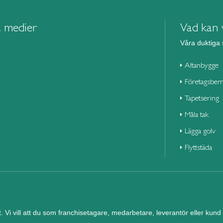
a medier
Vad kan v
Våra duktiga 
Altanbygge
Företagsbem
Tapetsering
Måla tak
Lägga golv
Flyttstäda
et. Vi vill att du som franchisetagare, medarbetare, leverantör eller ku