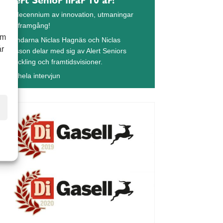
Ett decennium av innovation, utmaningar
och framgång!
om
Grundarna Niclas Hagnäs och Niclas
år
Ohlsson delar med sig av Alert Seniors
utveckling och framtidsvisioner.
Läs hela intervjun