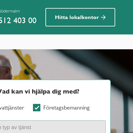
 Södermalm
Hitta lokalkontor
512 403 00
Vad kan vi hjälpa dig med?
vattjänster
Företagsbemanning