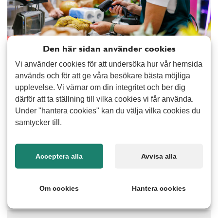
Den här sidan använder cookies
Vi använder cookies för att undersöka hur vår hemsida
används och för att ge våra besökare bästa möjliga
upplevelse. Vi värnar om din integritet och ber dig
Vi vet att förutsättningarna kan ändras snabbt i handeln.
därför att ta ställning till vilka cookies vi får använda.
Därför gör vi det enkelt att anlita rätt person för rätt uppgift
Under "hantera cookies" kan du välja vilka cookies du
utan att du binder upp dig. Alert Senior hjälper dig att hålla
samtycker till.
verksamheten igång med personal du kan lita på.
Vanliga frågor
Acceptera alla
Avvisa alla
Vad kostar det att hyra personal?
Läs mer
Om cookies
Hantera cookies
Är ni kollektivanslutna?
Läs mer