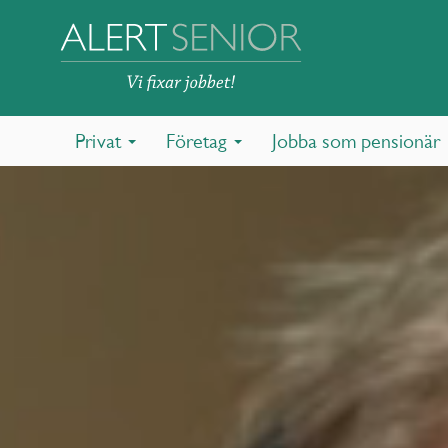
Privat
Företag
Jobba som pensionär