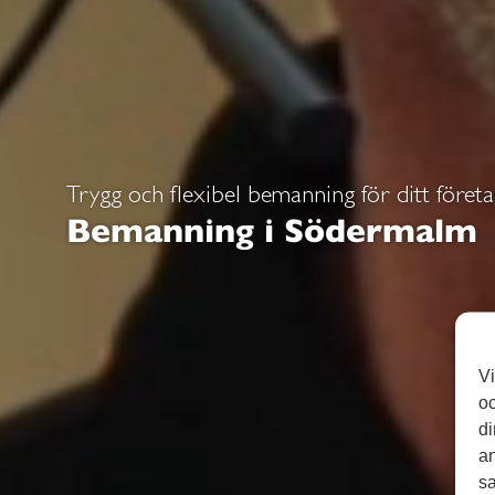
Trygg och flexibel bemanning för ditt föret
Bemanning i Södermalm
Vi
oc
di
an
sa