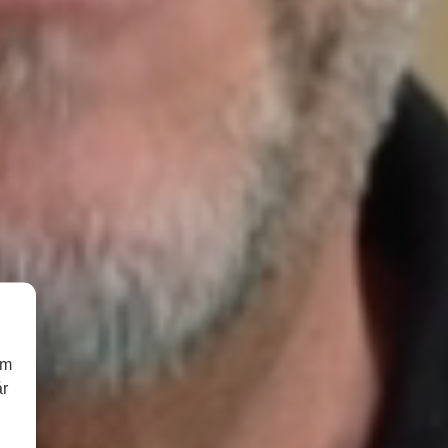
om
år