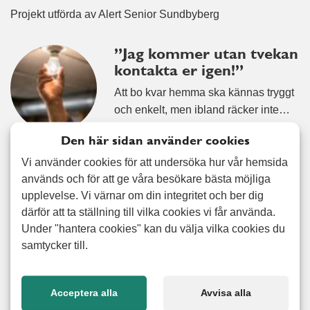
Projekt utförda av Alert Senior Sundbyberg
”Jag kommer utan tvekan
kontakta er igen!”
Att bo kvar hemma ska kännas tryggt
och enkelt, men ibland räcker inte…
Läs mer
Den här sidan använder cookies
Vi använder cookies för att undersöka hur vår hemsida
”Honom släpper jag
används och för att ge våra besökare bästa möjliga
aldrig” – kundens ord om
upplevelse. Vi värnar om din integritet och ber dig
hjälpen som gjorde hela
därför att ta ställning till vilka cookies vi får använda.
skillnaden
Under "hantera cookies" kan du välja vilka cookies du
samtycker till.
När livet förändras snabbt är det inte
alltid lätt att hänga med –…
Läs mer
Acceptera alla
Avvisa alla