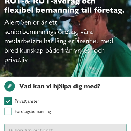
ROT‑& RUT‑avdrag och
flexibel bemanning till företag.
Alert Senior är ett
seniorbemanningsföretag, våra
medarbetare har lång erfarenhet med
bred kunskap både från yrkes- och
privatliv
Vad kan vi hjälpa dig med?
Privattjänster
Företagsbemanning