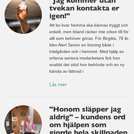
"Jag kommer utan
tvekan kontakta er
igen!"
Att bo kvar hemma ska kännas tryggt och
enkelt, men ibland räcker inte orken till för
allt som behöver göras. För Birgitta, 78 år,
blev Alert Senior en lösning både i
trädgården och i hemmet. Med hjälp av
erfarna seniora medarbetare fick hon
snabbt det stöd hon behövde och en ny
känsla av lättnad i
Läs mer
"Honom släpper jag
aldrig" – kundens ord
om hjälpen som
gjorde hela skillnaden