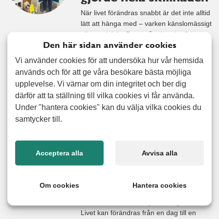
När livet förändras snabbt är det inte alltid
lätt att hänga med – varken känslomässigt
eller praktiskt. En av våra kunder fick
Den här sidan använder cookies
nyligen erfara just detta när hennes 93-
åriga mamma inte längre kunde bo kvar
Vi använder cookies för att undersöka hur vår hemsida
hemma efter ett fall. Flytten till vårdhem
används och för att ge våra besökare bästa möjliga
gick fort, och utan möjlighet att själv bära
upplevelse. Vi värnar om din integritet och ber dig
eller ordna med flytten blev
därför att ta ställning till vilka cookies vi får använda.
Under "hantera cookies" kan du välja vilka cookies du
Läs mer
samtycker till.
När flytten blev
Acceptera alla
Avvisa alla
plötslig och hjälpen
fanns nära
Om cookies
Hantera cookies
Jimmys pappa skulle flytta till ett
äldreboende, och allt gick väldigt snabbt.
Livet kan förändras från en dag till en