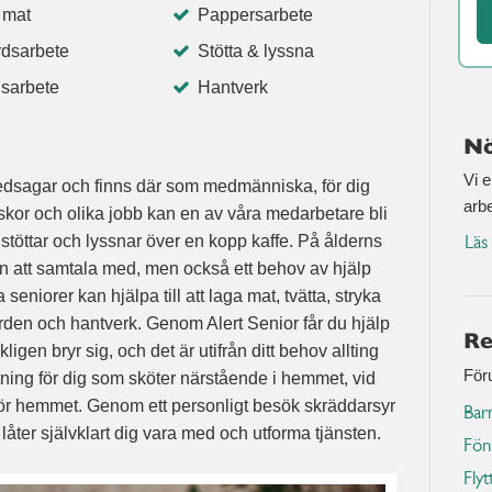
 mat
Pappersarbete
dsarbete
Stötta & lyssna
sarbete
Hantverk
Nö
Vi 
, ledsagar och finns där som medmänniska, för dig
arb
skor och olika jobb kan en av våra medarbetare bli
töttar och lyssnar över en kopp kaffe. På ålderns
Läs
n att samtala med, men också ett behov av hjälp
seniorer kan hjälpa till att laga mat, tvätta, stryka
ården och hantverk. Genom Alert Senior får du hjälp
Re
en bryr sig, och det är utifrån ditt behov allting
För
tning för dig som sköter närstående i hemmet, vid
tanför hemmet. Genom ett personligt besök skräddarsyr
Bar
åter självklart dig vara med och utforma tjänsten.
Fön
Flyt