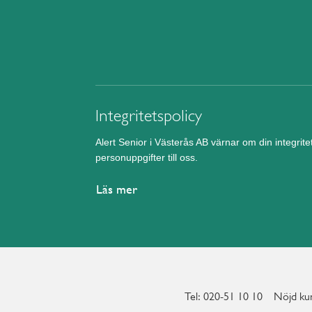
Integritetspolicy
Alert Senior i Västerås AB värnar om din integrit
personuppgifter till oss.
Läs mer
Tel: 020-51 10 10
Nöjd kun