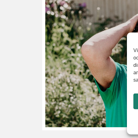
Vi
oc
di
an
sa