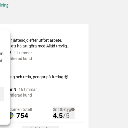
dning
om
år