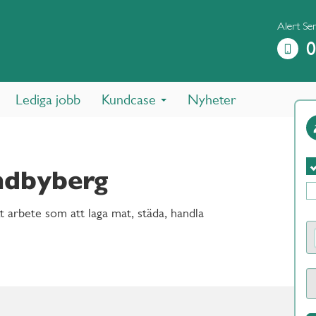
Alert Se
0
Lediga jobb
Kundcase
Nyheter
ndbyberg
t arbete som att laga mat, städa, handla