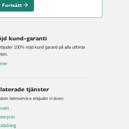
Fortsätt
jd kund-garanti
erbjuder 100% nöjd kund garanti på alla utförda
eten.
 mer
laterade tjänster
utom hemservice erbjuder vi även:
nvakt
sterputs
tstädning