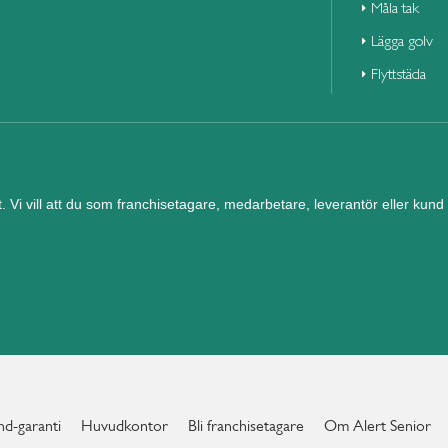
Måla tak
Lägga golv
Flyttstäda
et. Vi vill att du som franchisetagare, medarbetare, leverantör eller ku
d-garanti
Huvudkontor
Bli franchisetagare
Om Alert Senior