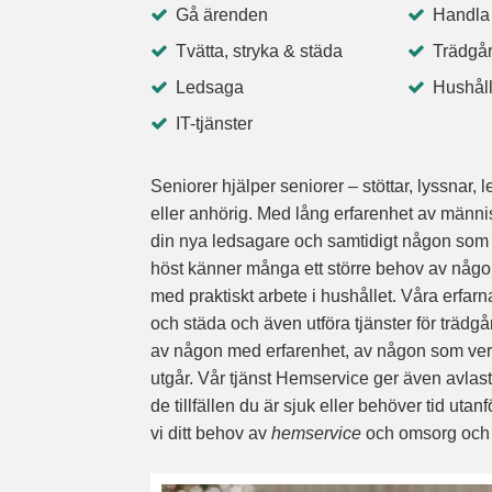
Gå ärenden
Handla
Tvätta, stryka & städa
Trädgår
Ledsaga
Hushåll
IT-tjänster
Seniorer hjälper seniorer – stöttar, lyssnar
eller anhörig. Med lång erfarenhet av männi
din nya ledsagare och samtidigt någon som s
höst känner många ett större behov av någo
med praktiskt arbete i hushållet. Våra erfarna 
och städa och även utföra tjänster för trädg
av någon med erfarenhet, av någon som verklig
utgår. Vår tjänst Hemservice ger även avlas
de tillfällen du är sjuk eller behöver tid u
vi ditt behov av
hemservice
och omsorg och l