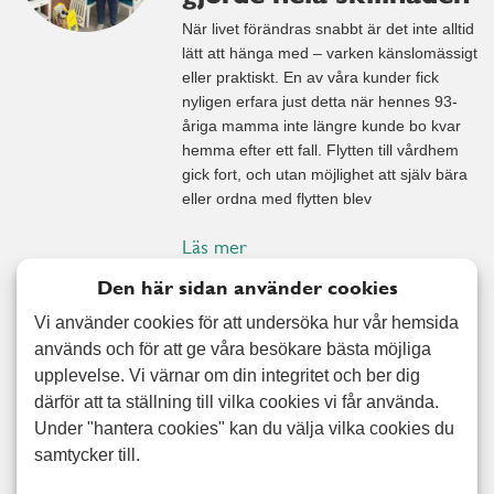
När livet förändras snabbt är det inte alltid
lätt att hänga med – varken känslomässigt
eller praktiskt. En av våra kunder fick
nyligen erfara just detta när hennes 93-
åriga mamma inte längre kunde bo kvar
hemma efter ett fall. Flytten till vårdhem
gick fort, och utan möjlighet att själv bära
eller ordna med flytten blev
Läs mer
Den här sidan använder cookies
Vi använder cookies för att undersöka hur vår hemsida
När flytten blev
används och för att ge våra besökare bästa möjliga
plötslig och hjälpen
upplevelse. Vi värnar om din integritet och ber dig
fanns nära
därför att ta ställning till vilka cookies vi får använda.
Under "hantera cookies" kan du välja vilka cookies du
Jimmys pappa skulle flytta till ett
samtycker till.
äldreboende, och allt gick väldigt snabbt.
Livet kan förändras från en dag till en