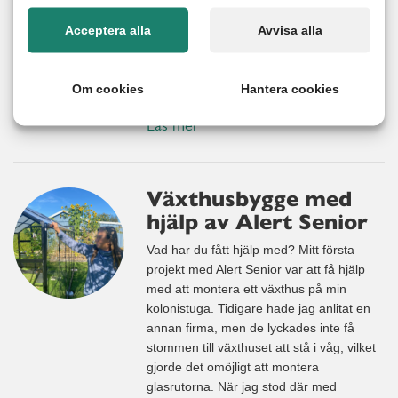
annan, och det blev en stressig situation
för familjen. Mitt i allt var det skönt att veta
Acceptera alla
Avvisa alla
att hjälp fanns att få. Det var inte första
gången Jimmy hade kontakt med Alert
Senior. Sist handlade
Om cookies
Hantera cookies
Läs mer
Växthusbygge med
hjälp av Alert Senior
Vad har du fått hjälp med? Mitt första
projekt med Alert Senior var att få hjälp
med att montera ett växthus på min
kolonistuga. Tidigare hade jag anlitat en
annan firma, men de lyckades inte få
stommen till växthuset att stå i våg, vilket
gjorde det omöjligt att montera
glasrutorna. När jag stod där med