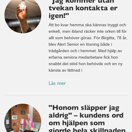
"Jag kommer utan
tvekan kontakta er
igen!"
Att bo kvar hemma ska kännas tryggt och
enkelt, men ibland räcker inte orken till för
allt som behöver göras. För Birgitta, 78 år,
blev Alert Senior en lösning både i
trädgården och i hemmet. Med hjälp av
erfarna seniora medarbetare fick hon
snabbt det stöd hon behövde och en ny
känsla av lättnad i
Läs mer
"Honom släpper jag
aldrig" – kundens ord
om hjälpen som
gjorde hela skillnaden