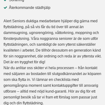
Återkommande städhjälp
Alert Seniors duktiga medarbetare hjälper dig gärna med
flyttstädning, på så vis får du tid över till annat än
dammsugning, ugnsrengöring, våttorkning, moppning och
fönsterputsning. Våra noggranna seniorer är de som utför
flyttstädningen, och samtidigt de som ytterst säkerställer
kvaliteten i arbetet. De tillhör dessutom en generation känd
för sin noggrannhet, där ordning och reda är av yttersta vikt.
Det är en trygghet för dig!
När du anlitar oss sköter vi hela processen – från kontakt
med säljaren av bostaden till slutgodkännandet av köparen
som ska flytta in. Vi lämnar en checklista med
genomgångna moment samt kontaktuppgifter till ansvarig
utförare – alltid med nöjd kund-garanti. Hör av dig för ett
personligt besök så tar vi fram ett förslag som passar just
dig och din flyttstädning.