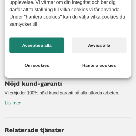
upplevelse. Vi värnar om din integritet och ber dig
flyttstädningen bli noggrant och professionellt utförd. När
därför att ta ställning till vilka cookies vi får använda.
du anlitar oss kan du känna dig trygg med att vi tar fullt
Under "hantera cookies" kan du välja vilka cookies du
ansvar för hela processen och ser till att din bostad
samtycker till.
noggrant rengörs, dammsugs, torkas och städas. För visst
har du viktigare saker för dig än rengöring av kakel och att
skura toaletter? Vi hjälper dig från början till slut och ser
Acceptera alla
Avvisa alla
förstås till att erbjuda dig ett fördelaktigt pris på ditt
personligt anpassade flyttstäd.
Om cookies
Hantera cookies
Nöjd kund-garanti
Vi erbjuder 100% nöjd kund garanti på alla utförda arbeten.
Läs mer
Relaterade tjänster