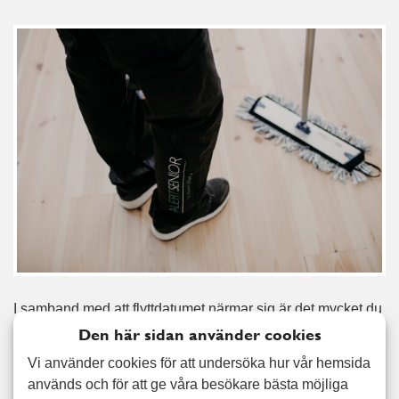
I samband med att flyttdatumet närmar sig är det mycket du
måste fixa och ordna, ofta under en kort och intensiv
Den här sidan använder cookies
period. En flyttstädning sker i samband med att du lämnar
Vi använder cookies för att undersöka hur vår hemsida
över ditt boende till någon annan, inte sällan med ett
används och för att ge våra besökare bästa möjliga
kontrakt och en mäklare involverad. Därför måste