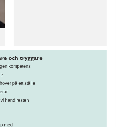
gare och tryggare
digen kompetens
ce
höver på ett ställe
erar
 vi hand resten
älp med