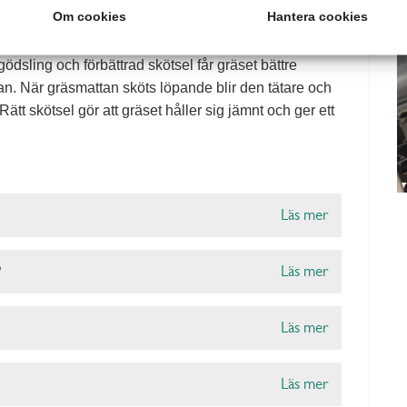
Om cookies
Hantera cookies
för hur gräset mår och utvecklas. Hur blir man av med
räset inte får rätt förutsättningar. Genom att
sling och förbättrad skötsel får gräset bättre
an. När gräsmattan sköts löpande blir den tätare och
ätt skötsel gör att gräset håller sig jämnt och ger ett
Läs mer
?
Läs mer
Läs mer
Läs mer