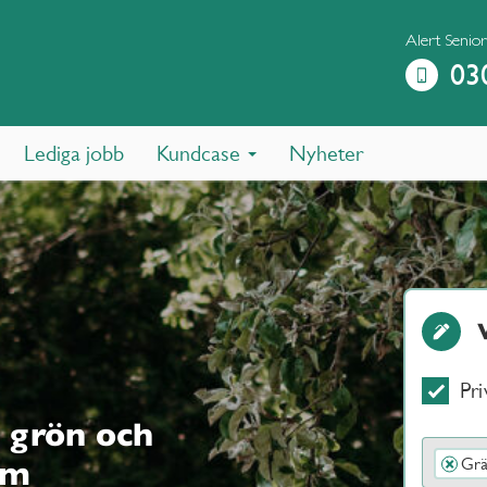
Alert Senio
03
Lediga jobb
Kundcase
Nyheter
Pri
 grön och
Grä
×
um