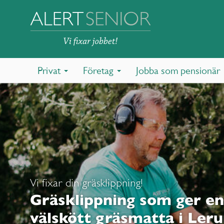
Privat
Företag
Jobba som pensionär
Vi fixar din gräsklippning!
Gräsklippning som ger en
välskött gräsmatta i Ler