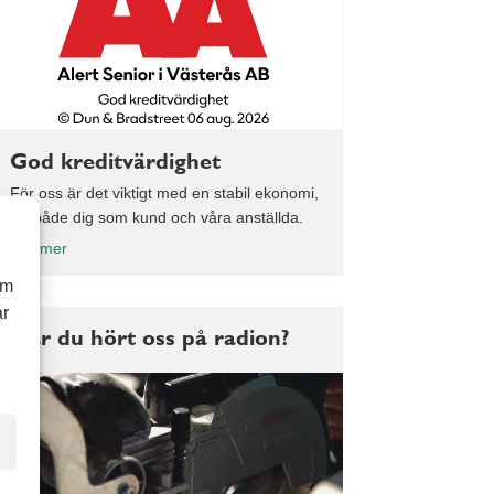
God kreditvärdighet
För oss är det viktigt med en stabil ekonomi,
för både dig som kund och våra anställda.
Läs mer
om
år
Har du hört oss på radion?