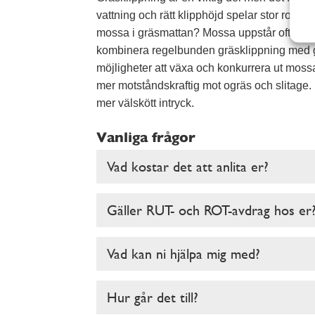
vattning och rätt klipphöjd spelar stor roll 
mossa i gräsmattan? Mossa uppstår ofta när g
kombinera regelbunden gräsklippning med göd
möjligheter att växa och konkurrera ut moss
mer motståndskraftig mot ogräs och slitage. R
mer välskött intryck.
Vanliga frågor
Vad kostar det att anlita er?
Gäller RUT- och ROT-avdrag hos er
Vad kan ni hjälpa mig med?
Hur går det till?