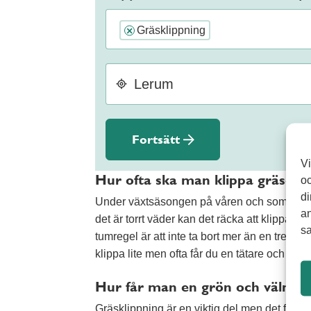
Gräsklippning
×
Fortsätt
Vi
Hur ofta ska man klippa gräset
oc
di
Under växtsäsongen på våren och sommaren 
an
det är torrt väder kan det räcka att klippa 
sa
tumregel är att inte ta bort mer än en tredje
klippa lite men ofta får du en tätare och mer 
Hur får man en grön och välmå
Gräsklippning är en viktig del men det finns 