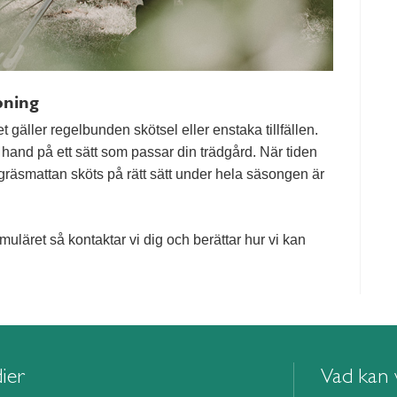
pning
t gäller regelbunden skötsel eller enstaka tillfällen.
m hand på ett sätt som passar din trädgård. När tiden
att gräsmattan sköts på rätt sätt under hela säsongen är
rmuläret så kontaktar vi dig och berättar hur vi kan
ier
Vad kan v