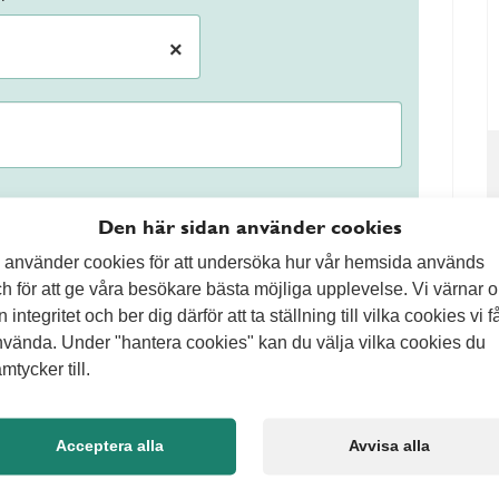
×
Den här sidan använder cookies
 använder cookies för att undersöka hur vår hemsida används
h för att ge våra besökare bästa möjliga upplevelse. Vi värnar 
n integritet och ber dig därför att ta ställning till vilka cookies vi f
behöver gräset oftast klippas en gång i veckan. Om
vända. Under "hantera cookies" kan du välja vilka cookies du
mer sällan eftersom gräset växer långsammare. En bra
mtycker till.
del av gräsets höjd vid varje klippning. Genom att
slitstark gräsmatta som håller sig grön längre.
Acceptera alla
Avvisa alla
ende gräsmatta
fler faktorer som påverkar resultatet. Gödsling,