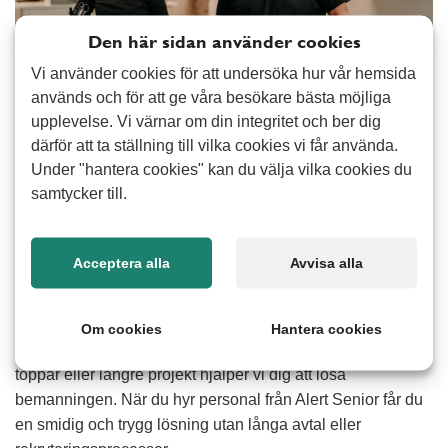
Den här sidan använder cookies
Vi använder cookies för att undersöka hur vår hemsida
används och för att ge våra besökare bästa möjliga
upplevelse. Vi värnar om din integritet och ber dig
därför att ta ställning till vilka cookies vi får använda.
När du hyr personal vill du ha någon som snabbt kommer
Under "hantera cookies" kan du välja vilka cookies du
in i arbetsuppgifterna, tar ansvar och ger ett tryggt intryck.
samtycker till.
Med bemanning från Alert Senior får du medarbetare som
är lösningsorienterade, trygga i sin yrkesroll och vana vid
att möta kunder. Vi bemannar kommuner, företag, butiker,
Acceptera alla
Avvisa alla
entreprenadverksamheter och många fler branscher och
alltid med fokus på flexibilitet och enkelhet.
Om cookies
Hantera cookies
Oavsett om du behöver hjälp vid sjukfrånvaro, tillfälliga
toppar eller längre projekt hjälper vi dig att lösa
bemanningen. När du hyr personal från Alert Senior får du
en smidig och trygg lösning utan långa avtal eller